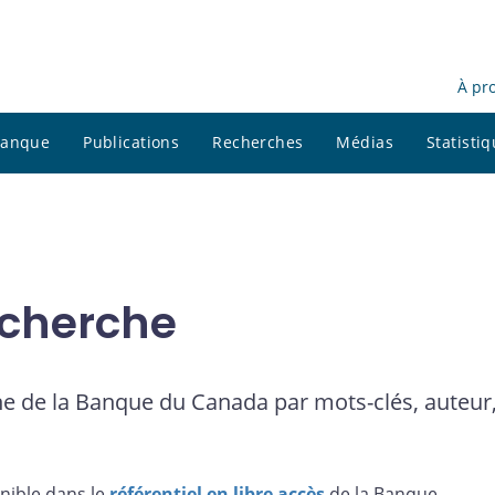
À pr
 banque
Publications
Recherches
Médias
Statisti
cherche
e de la Banque du Canada par mots-clés, auteur,
nible dans le
référentiel en libre accès
de la Banque.