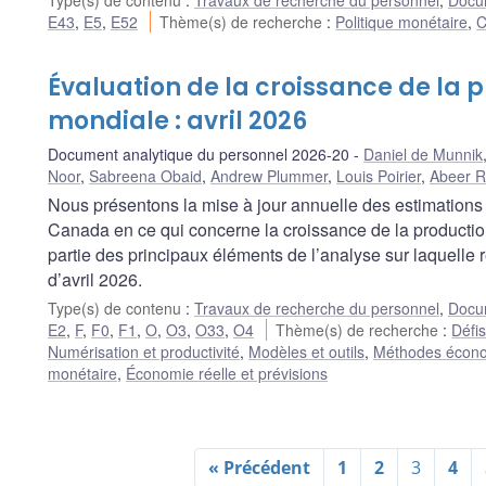
Type(s) de contenu
:
Travaux de recherche du personnel
,
Docum
E43
,
E5
,
E52
Thème(s) de recherche
:
Politique monétaire
,
C
Évaluation de la croissance de la p
mondiale : avril 2026
Document analytique du personnel 2026-20
Daniel de Munnik
Noor
,
Sabreena Obaid
,
Andrew Plummer
,
Louis Poirier
,
Abeer 
Nous présentons la mise à jour annuelle des estimations
Canada en ce qui concerne la croissance de la production
partie des principaux éléments de l’analyse sur laquelle
d’avril 2026.
Type(s) de contenu
:
Travaux de recherche du personnel
,
Docum
E2
,
F
,
F0
,
F1
,
O
,
O3
,
O33
,
O4
Thème(s) de recherche
:
Défis
Numérisation et productivité
,
Modèles et outils
,
Méthodes économ
monétaire
,
Économie réelle et prévisions
« Précédent
1
2
3
4