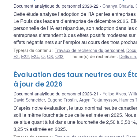
Document analytique du personnel 2026-22
Chanya Chawla
,
Cette étude analyse l’adoption de l’IA par les entreprise
Le Pouls des leaders d’entreprise de décembre 2025. Elle
personnelle de l’IA est répandue, son adoption dans les o
entreprises s’attendent à des effets positifs modestes sur
effets négatifs nets sur l’emploi au cours des trois proch
Type(s) de contenu
:
Travaux de recherche du personnel
,
Docum
E2
,
E22
,
E24
,
O
,
O3
,
O33
Thème(s) de recherche
:
Défis str
Évaluation des taux neutres aux Ét
à jour de 2026
Document analytique du personnel 2026-21
Felipe Alves
,
Will
David Schneider
,
Eugene Trostin
,
Argyn Toktamyssov
,
Hannes T
D’après notre évaluation, le taux nominal neutre canadie
soit la même fourchette que celle estimée en 2025. Nous
se situe quant à lui dans une fourchette de 2,50 à 3,50 %,
3,25 % estimée en 2025.