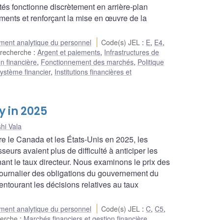
tés fonctionne discrètement en arrière-plan
ments et renforçant la mise en œuvre de la
ent analytique du personnel
Code(s) JEL
:
E
,
E4
,
 recherche
:
Argent et paiements
,
Infrastructures de
n financière
,
Fonctionnement des marchés
,
Politique
ystème financier
,
Institutions financières et
y in 2025
shi Vala
e le Canada et les États-Unis en 2025, les
eurs avaient plus de difficulté à anticiper les
nt le taux directeur. Nous examinons le prix des
ajournalier des obligations du gouvernement du
entourant les décisions relatives au taux
ent analytique du personnel
Code(s) JEL
:
C
,
C5
,
herche
:
Marchés financiers et gestion financière
,