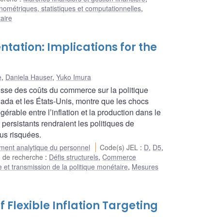
ométriques, statistiques et computationnelles
,
aire
tation: Implications for the
e
,
Daniela Hauser
,
Yuko Imura
ausse des coûts du commerce sur la politique
ada et les États-Unis, montre que les chocs
rable entre l’inflation et la production dans le
persistants rendraient les politiques de
lus risquées.
ent analytique du personnel
Code(s) JEL
:
D
,
D5
,
 de recherche
:
Défis structurels
,
Commerce
 et transmission de la politique monétaire
,
Mesures
f Flexible Inflation Targeting