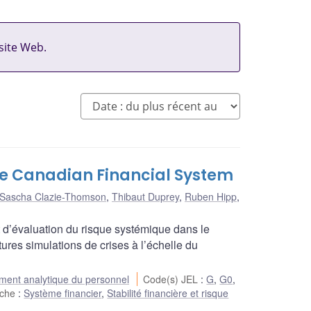
site Web.
he Canadian Financial System
Sascha Clazie-Thomson
,
Thibaut Duprey
,
Ruben Hipp
,
t d’évaluation du risque systémique dans le
tures simulations de crises à l’échelle du
ent analytique du personnel
Code(s) JEL
:
G
,
G0
,
rche
:
Système financier
,
Stabilité financière et risque