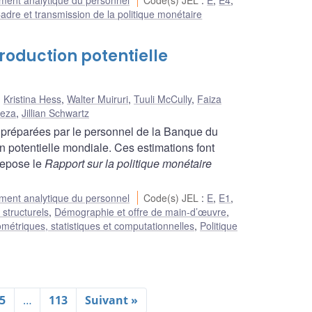
ent analytique du personnel
Code(s) JEL
:
E
,
E4
,
adre et transmission de la politique monétaire
roduction potentielle
,
Kristina Hess
,
Walter Muiruri
,
Tuuli McCully
,
Faiza
Reza
,
Jillian Schwartz
 préparées par le personnel de la Banque du
 potentielle mondiale. Ces estimations font
 repose le
Rapport sur la politique monétaire
ent analytique du personnel
Code(s) JEL
:
E
,
E1
,
 structurels
,
Démographie et offre de main-d’œuvre
,
étriques, statistiques et computationnelles
,
Politique
5
…
113
Suivant »