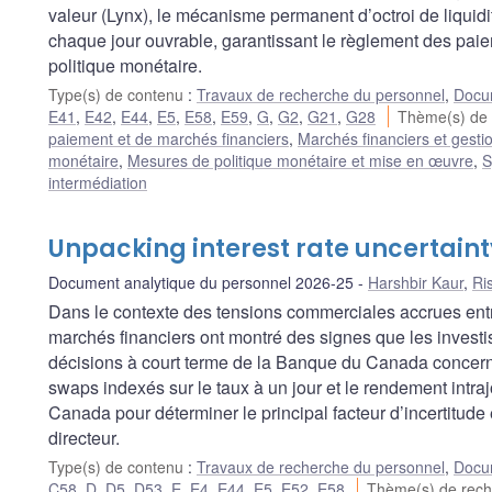
valeur (Lynx), le mécanisme permanent d’octroi de liquidi
chaque jour ouvrable, garantissant le règlement des paie
politique monétaire.
Type(s) de contenu
:
Travaux de recherche du personnel
,
Docum
E41
,
E42
,
E44
,
E5
,
E58
,
E59
,
G
,
G2
,
G21
,
G28
Thème(s) de
paiement et de marchés financiers
,
Marchés financiers et gestio
monétaire
,
Mesures de politique monétaire et mise en œuvre
,
S
intermédiation
Unpacking interest rate uncertaint
Document analytique du personnel 2026-25
Harshbir Kaur
,
Ri
Dans le contexte des tensions commerciales accrues entr
marchés financiers ont montré des signes que les investiss
décisions à court terme de la Banque du Canada concerna
swaps indexés sur le taux à un jour et le rendement intr
Canada pour déterminer le principal facteur d’incertitude 
directeur.
Type(s) de contenu
:
Travaux de recherche du personnel
,
Docum
C58
,
D
,
D5
,
D53
,
E
,
E4
,
E44
,
E5
,
E52
,
E58
Thème(s) de rec