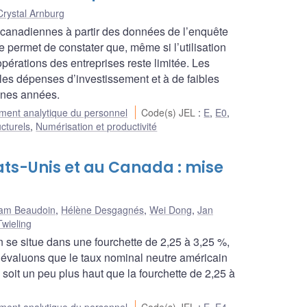
Crystal Arnburg
s canadiennes à partir des données de l’enquête
 permet de constater que, même si l’utilisation
pérations des entreprises reste limitée. Les
 les dépenses d’investissement et à de faibles
aines années.
ent analytique du personnel
Code(s) JEL
:
E
,
E0
,
ucturels
,
Numérisation et productivité
ats-Unis et au Canada : mise
iam Beaudoin
,
Hélène Desgagnés
,
Wei Dong
,
Jan
wieling
n se situe dans une fourchette de 2,25 à 3,25 %,
 évaluons que le taux nominal neutre américain
 soit un peu plus haut que la fourchette de 2,25 à