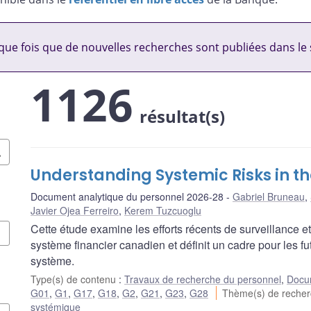
ue fois que de nouvelles recherches sont publiées dans le 
1126
résultat(s)
Understanding Systemic Risks in t
Document analytique du personnel 2026-28
Gabriel Bruneau
,
Javier Ojea Ferreiro
,
Kerem Tuzcuoglu
Cette étude examine les efforts récents de surveillance e
système financier canadien et définit un cadre pour les fu
système.
Type(s) de contenu
:
Travaux de recherche du personnel
,
Docum
G01
,
G1
,
G17
,
G18
,
G2
,
G21
,
G23
,
G28
Thème(s) de reche
systémique