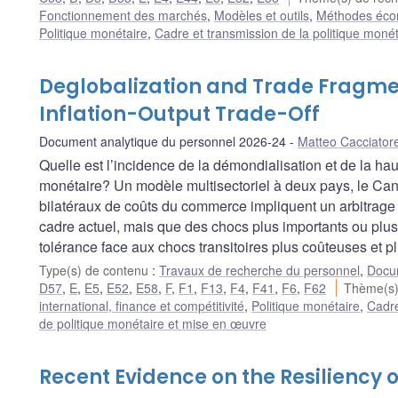
Fonctionnement des marchés
,
Modèles et outils
,
Méthodes écon
Politique monétaire
,
Cadre et transmission de la politique monét
Deglobalization and Trade Fragmen
Inflation-Output Trade-Off
Document analytique du personnel 2026-24
Matteo Cacciator
Quelle est l’incidence de la démondialisation et de la h
monétaire? Un modèle multisectoriel à deux pays, le Can
bilatéraux de coûts du commerce impliquent un arbitrage gé
cadre actuel, mais que des chocs plus importants ou plus 
tolérance face aux chocs transitoires plus coûteuses et p
Type(s) de contenu
:
Travaux de recherche du personnel
,
Docum
D57
,
E
,
E5
,
E52
,
E58
,
F
,
F1
,
F13
,
F4
,
F41
,
F6
,
F62
Thème(s)
international, finance et compétitivité
,
Politique monétaire
,
Cadre
de politique monétaire et mise en œuvre
Recent Evidence on the Resiliency o