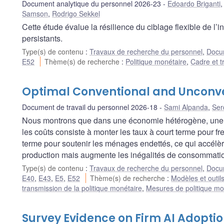
Document analytique du personnel 2026-23
Edoardo Briganti
Samson
,
Rodrigo Sekkel
Cette étude évalue la résilience du ciblage flexible de l’i
persistants.
Type(s) de contenu
:
Travaux de recherche du personnel
,
Docum
E52
Thème(s) de recherche
:
Politique monétaire
,
Cadre et t
Optimal Conventional and Unconve
Document de travail du personnel 2026-18
Sami Alpanda
,
Ser
Nous montrons que dans une économie hétérogène, une po
les coûts consiste à monter les taux à court terme pour frei
terme pour soutenir les ménages endettés, ce qui accélère
production mais augmente les inégalités de consommati
Type(s) de contenu
:
Travaux de recherche du personnel
,
Docum
E40
,
E43
,
E5
,
E52
Thème(s) de recherche
:
Modèles et outil
transmission de la politique monétaire
,
Mesures de politique mo
Survey Evidence on Firm AI Adoptio