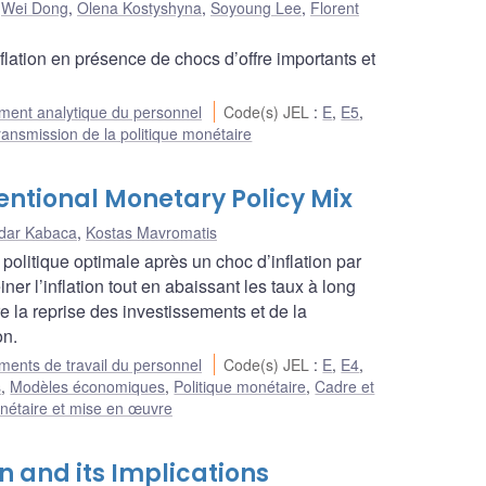
,
Wei Dong
,
Olena Kostyshyna
,
Soyoung Lee
,
Florent
nflation en présence de chocs d’offre importants et
ent analytique du personnel
Code(s) JEL
:
E
,
E5
,
ransmission de la politique monétaire
ntional Monetary Policy Mix
dar Kabaca
,
Kostas Mavromatis
litique optimale après un choc d’inflation par
ner l’inflation tout en abaissant les taux à long
 la reprise des investissements et de la
on.
ents de travail du personnel
Code(s) JEL
:
E
,
E4
,
s
,
Modèles économiques
,
Politique monétaire
,
Cadre et
nétaire et mise en œuvre
n and its Implications