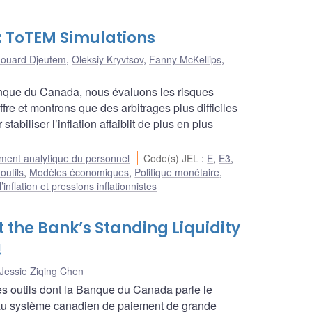
d: ToTEM Simulations
ouard Djeutem
,
Oleksiy Kryvtsov
,
Fanny McKellips
,
anque du Canada, nous évaluons les risques
ffre et montrons que des arbitrages plus difficiles
tabiliser l’inflation affaiblit de plus en plus
ent analytique du personnel
Code(s) JEL
:
E
,
E3
,
outils
,
Modèles économiques
,
Politique monétaire
,
inflation et pressions inflationnistes
 the Bank’s Standing Liquidity
!
Jessie Ziqing Chen
es outils dont la Banque du Canada parle le
é au système canadien de paiement de grande