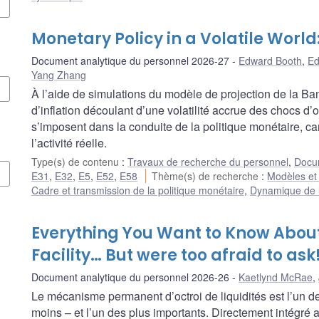
Monetary Policy in a Volatile Worl
Document analytique du personnel 2026-27
Edward Booth
,
Ed
Yang Zhang
À l’aide de simulations du modèle de projection de la B
d’inflation découlant d’une volatilité accrue des chocs d’o
s’imposent dans la conduite de la politique monétaire, car s
l’activité réelle.
Type(s) de contenu
:
Travaux de recherche du personnel
,
Docum
E31
,
E32
,
E5
,
E52
,
E58
Thème(s) de recherche
:
Modèles et 
Cadre et transmission de la politique monétaire
,
Dynamique de l’
Everything You Want to Know About
Facility… But were too afraid to ask
Document analytique du personnel 2026-26
Kaetlynd McRae
,
Le mécanisme permanent d’octroi de liquidités est l’un d
moins – et l’un des plus importants. Directement intégr