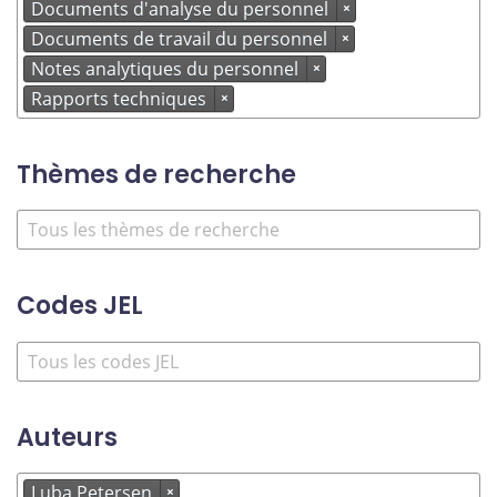
Documents d'analyse du personnel
×
Documents de travail du personnel
×
Notes analytiques du personnel
×
Rapports techniques
×
Thèmes de recherche
Codes JEL
Auteurs
Luba Petersen
×