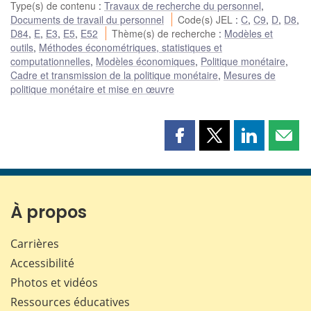
Type(s) de contenu
:
Travaux de recherche du personnel
,
Documents de travail du personnel
Code(s) JEL
:
C
,
C9
,
D
,
D8
,
D84
,
E
,
E3
,
E5
,
E52
Thème(s) de recherche
:
Modèles et
outils
,
Méthodes économétriques, statistiques et
computationnelles
,
Modèles économiques
,
Politique monétaire
,
Cadre et transmission de la politique monétaire
,
Mesures de
politique monétaire et mise en œuvre
Partager
Partager
Partager
Part
cette
cette
cette
cette
page
page
page
page
sur
sur
sur
par
Facebook
X
LinkedIn
courr
À propos
Carrières
Accessibilité
Photos et vidéos
Ressources éducatives