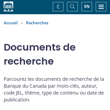
Accueil
Basculer
Togg
EN
Changez
la
navi
recherche
de
thème
Accueil
Recherches
Documents de
recherche
Parcourez les documents de recherche de la
Banque du Canada par mots-clés, auteur,
code JEL, thème, type de contenu ou date de
publication.