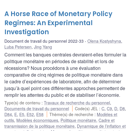
A Horse Race of Monetary Policy
Regimes: An Experimental
Investigation
Document de travail du personnel 2022-33
Olena Kostyshyna
,
Luba Petersen
,
Jing Yang
Comment les banques centrales devraient-elles formuler la
politique monétaire en périodes de stabilité et lors de
récessions? Nous procédons à une évaluation
comparative de cinq régimes de politique monétaire dans
le cadre d’expériences de laboratoire, afin de déterminer
jusqu’à quel point ces différentes approches permettent de
remplir les attentes du public et de stabiliser l’économie.
Type(s) de contenu
:
Travaux de recherche du personnel
,
Documents de travail du personnel
Code(s) JEL
:
C
,
C9
,
D
,
D8
,
D84
,
E
,
E5
,
E52
,
E58
Thème(s) de recherche
:
Modèles et
outils
,
Modèles économiques
,
Politique monétaire
,
Cadre et
transmission de la politique monétaire
,
Dynamique de l’inflation et