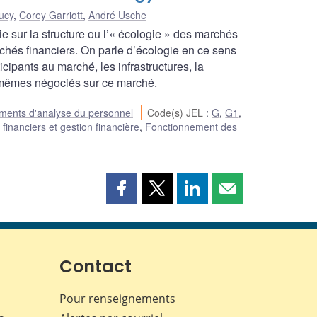
ucy
,
Corey Garriott
,
André Usche
e sur la structure ou l’« écologie » des marchés
chés financiers. On parle d’écologie en ce sens
ticipants au marché, les infrastructures, la
s mêmes négociés sur ce marché.
ents d'analyse du personnel
Code(s) JEL
:
G
,
G1
,
financiers et gestion financière
,
Fonctionnement des
Partager
Partager
Partager
Partager
cette
cette
cette
cette
page
page
page
page
sur
sur
sur
par
Facebook
X
LinkedIn
courriel
Contact
Pour renseignements