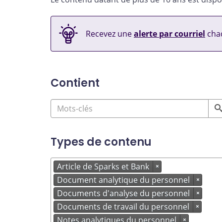
Recevez une
alerte par courriel
chaq
Contient
Types de contenu
Article de Sparks et Bank
×
Document analytique du personnel
×
Documents d'analyse du personnel
×
Documents de travail du personnel
×
Notes analytiques du personnel
×