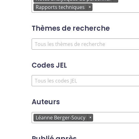
Rapports techniques
×
Thèmes de recherche
Codes JEL
Auteurs
Léanne Berger-Soucy
×
Publié après