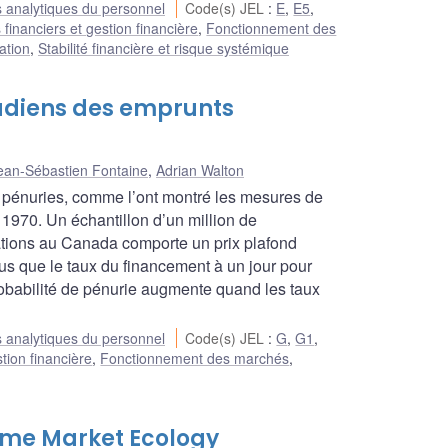
 analytiques du personnel
Code(s) JEL
:
E
,
E5
,
financiers et gestion financière
,
Fonctionnement des
iation
,
Stabilité financière et risque systémique
nadiens des emprunts
ean-Sébastien Fontaine
,
Adrian Walton
s pénuries, comme l’ont montré les mesures de
1970. Un échantillon d’un million de
ations au Canada comporte un prix plafond
lus que le taux du financement à un jour pour
obabilité de pénurie augmente quand les taux
 analytiques du personnel
Code(s) JEL
:
G
,
G1
,
tion financière
,
Fonctionnement des marchés
,
me Market Ecology