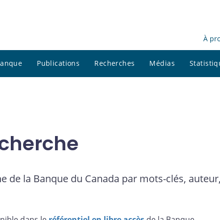
À pr
 banque
Publications
Recherches
Médias
Statisti
cherche
e de la Banque du Canada par mots-clés, auteur,
nible dans le
référentiel en libre accès
de la Banque.