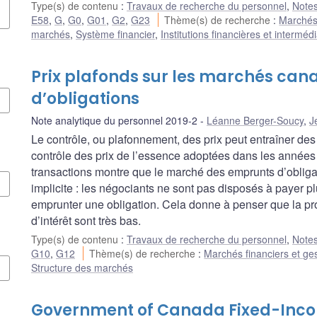
Type(s) de contenu
:
Travaux de recherche du personnel
,
Notes
E58
,
G
,
G0
,
G01
,
G2
,
G23
Thème(s) de recherche
:
Marchés 
marchés
,
Système financier
,
Institutions financières et interméd
Prix plafonds sur les marchés ca
d’obligations
Note analytique du personnel 2019-2
Léanne Berger-Soucy
,
J
Le contrôle, ou plafonnement, des prix peut entraîner de
contrôle des prix de l’essence adoptées dans les années 
transactions montre que le marché des emprunts d’oblig
implicite : les négociants ne sont pas disposés à payer p
emprunter une obligation. Cela donne à penser que la pr
d’intérêt sont très bas.
Type(s) de contenu
:
Travaux de recherche du personnel
,
Notes
G10
,
G12
Thème(s) de recherche
:
Marchés financiers et ges
Structure des marchés
Government of Canada Fixed-Inco