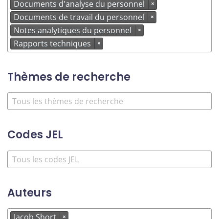
Documents d'analyse du personnel
×
Documents de travail du personnel
×
Notes analytiques du personnel
×
Rapports techniques
×
Thèmes de recherche
Codes JEL
Auteurs
Jacob Short
×