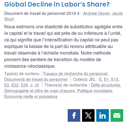
Global Decline in Labor’s Share?
Document de travail du personnel 2019-3
Andrew Glover
,
Jacob
Short
Nous estimons une élasticité de substitution agrégée entre
le capital et le travail qui est près de ou inférieure à l’unité,
ce qui signifie que l’intensification du capital ne peut pas
expliquer la baisse de la part du revenu attribuable au
travail observée à l’échelle mondiale. Notre méthode
provient des sentiers de transition du modèle de
croissance néoclassique.
Type(s) de contenu
:
Travaux de recherche du personnel
,
Documents de travail du personnel
Code(s) JEL
:
E
,
E1
,
E13
,
E2
,
E22
,
E25
,
J
,
J3
Thème(s) de recherche
:
Défis structurels
,
Démographie et offre de main-d’œuvre
,
Politique monétaire
,
Économie réelle et prévisions
Partager
Partager
Partager
Part
cette
cette
cette
cette