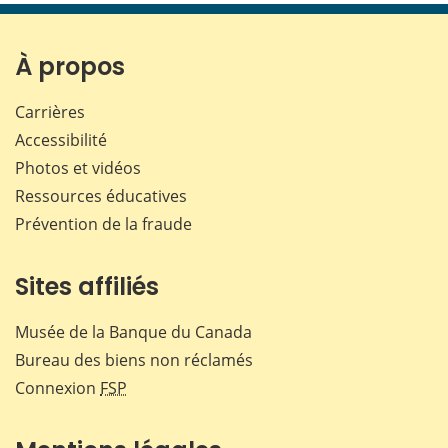
page
page
page
page
sur
sur
sur
par
Facebook
X
LinkedIn
courr
À propos
Carrières
Accessibilité
Photos et vidéos
Ressources éducatives
Prévention de la fraude
Sites affiliés
Musée de la Banque du Canada
Bureau des biens non réclamés
Connexion
FSP