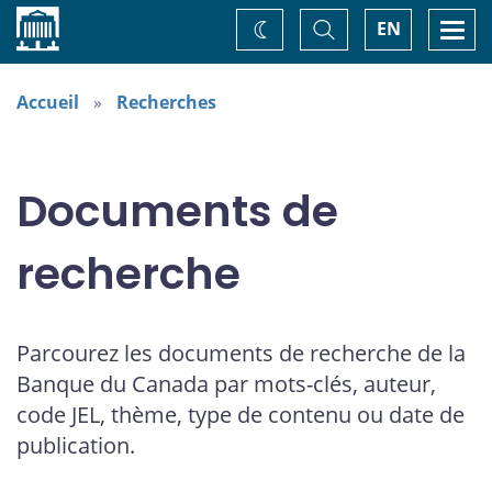
Accueil
Basculer
Togg
EN
Changez
la
navi
recherche
de
thème
Accueil
Recherches
Documents de
recherche
Parcourez les documents de recherche de la
Banque du Canada par mots-clés, auteur,
code JEL, thème, type de contenu ou date de
publication.