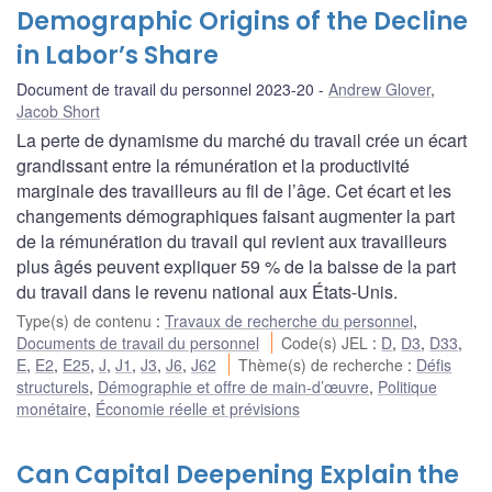
Demographic Origins of the Decline
in Labor’s Share
Document de travail du personnel 2023-20
Andrew Glover
,
Jacob Short
La perte de dynamisme du marché du travail crée un écart
grandissant entre la rémunération et la productivité
marginale des travailleurs au fil de l’âge. Cet écart et les
changements démographiques faisant augmenter la part
de la rémunération du travail qui revient aux travailleurs
plus âgés peuvent expliquer 59 % de la baisse de la part
du travail dans le revenu national aux États-Unis.
Type(s) de contenu
:
Travaux de recherche du personnel
,
Documents de travail du personnel
Code(s) JEL
:
D
,
D3
,
D33
,
E
,
E2
,
E25
,
J
,
J1
,
J3
,
J6
,
J62
Thème(s) de recherche
:
Défis
structurels
,
Démographie et offre de main-d’œuvre
,
Politique
monétaire
,
Économie réelle et prévisions
Can Capital Deepening Explain the