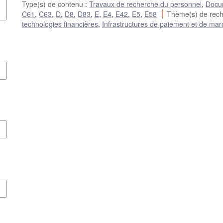
Type(s) de contenu
:
Travaux de recherche du personnel
,
Docum
C61
,
C63
,
D
,
D8
,
D83
,
E
,
E4
,
E42
,
E5
,
E58
Thème(s) de rec
technologies financières
,
Infrastructures de paiement et de mar