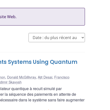
site Web.
ents Systems Using Quantum
hon
,
Donald McGillivray
,
Ajit Desai
,
Francisco
adimir Skavysh
lateur quantique à recuit simulé par
ouver la séquence des paiements en attente de
 nécessaire dans le système sans faire augmenter