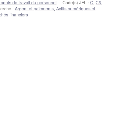
ents de travail du personnel
Code(s) JEL
:
C
,
C6
,
herche
:
Argent et paiements
,
Actifs numériques et
chés financiers