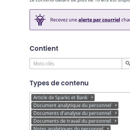
Recevez une
alerte par courriel
chaq
Contient
Types de contenu
Article de Sparks et Bank
×
Document analytique du personnel
×
Documents d'analyse du personnel
×
Documents de travail du personnel
×
Notes analytiques du personnel
×