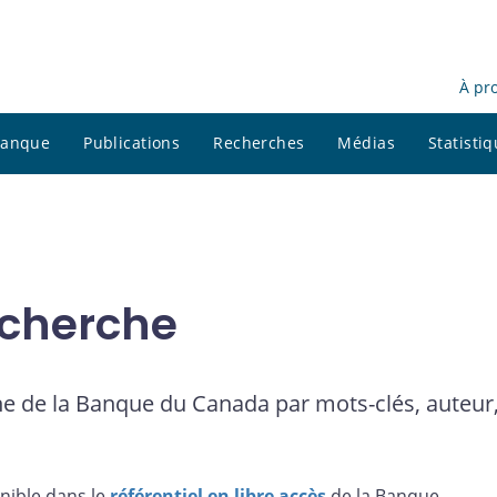
À pr
 banque
Publications
Recherches
Médias
Statisti
cherche
e de la Banque du Canada par mots-clés, auteur,
nible dans le
référentiel en libre accès
de la Banque.