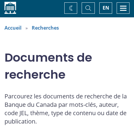
Accueil
Basculer
Togg
EN
Changez
la
navi
recherche
de
thème
Accueil
Recherches
Documents de
recherche
Parcourez les documents de recherche de la
Banque du Canada par mots-clés, auteur,
code JEL, thème, type de contenu ou date de
publication.