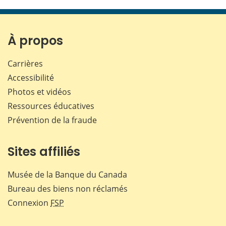
cette
cette
cette
cette
page
page
page
page
sur
sur
sur
par
Facebook
X
LinkedIn
courr
À propos
Carrières
Accessibilité
Photos et vidéos
Ressources éducatives
Prévention de la fraude
Sites affiliés
Musée de la Banque du Canada
Bureau des biens non réclamés
Connexion
FSP