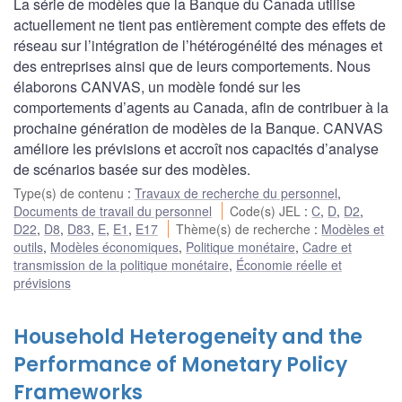
La série de modèles que la Banque du Canada utilise
actuellement ne tient pas entièrement compte des effets de
réseau sur l’intégration de l’hétérogénéité des ménages et
des entreprises ainsi que de leurs comportements. Nous
élaborons CANVAS, un modèle fondé sur les
comportements d’agents au Canada, afin de contribuer à la
prochaine génération de modèles de la Banque. CANVAS
améliore les prévisions et accroît nos capacités d’analyse
de scénarios basée sur des modèles.
Type(s) de contenu
:
Travaux de recherche du personnel
,
Documents de travail du personnel
Code(s) JEL
:
C
,
D
,
D2
,
D22
,
D8
,
D83
,
E
,
E1
,
E17
Thème(s) de recherche
:
Modèles et
outils
,
Modèles économiques
,
Politique monétaire
,
Cadre et
transmission de la politique monétaire
,
Économie réelle et
prévisions
Household Heterogeneity and the
Performance of Monetary Policy
Frameworks