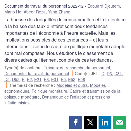
Document de travail du personnel 2022-12
Edouard Djeutem
,
Mario He
,
Abeer Reza
,
Yang Zhang
La hausse des inégalités de consommation et la trajectoire
à la baisse des taux d’intérêt sont deux tendances
importantes de l’économie à l’heure actuelle. Mais les
implications possibles de ces tendances – et leurs
interactions – selon le cadre de politique monétaire adopté
sont mal comprises. Nous étudions le classement de
divers cadres qui tiennent compte de ces tendances.
Type(s) de contenu
:
Travaux de recherche du personnel
,
Documents de travail du personnel
Code(s) JEL
:
D
,
D3
,
D31
,
D5
,
D52
,
E
,
E2
,
E21
,
E3
,
E31
,
E5
,
E52
,
E58
Thème(s) de recherche
:
Modèles et outils
,
Modèles
économiques
,
Politique monétaire
,
Cadre et transmission de la
politique monétaire
,
Dynamique de l’inflation et pressions
inflationnistes
Partager
Partager
Partager
Part