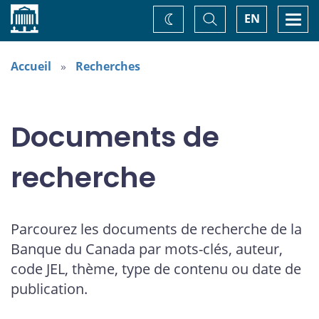
Accueil
Basculer
Togg
EN
Changez
la
navi
recherche
de
thème
Accueil
Recherches
Documents de
recherche
Parcourez les documents de recherche de la
Banque du Canada par mots-clés, auteur,
code JEL, thème, type de contenu ou date de
publication.