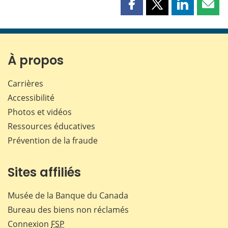
Partager
Partager
Partager
Part
cette
cette
cette
cette
page
page
page
page
sur
sur
sur
par
Facebook
X
LinkedIn
courr
À propos
Carrières
Accessibilité
Photos et vidéos
Ressources éducatives
Prévention de la fraude
Sites affiliés
Musée de la Banque du Canada
Bureau des biens non réclamés
Connexion
FSP