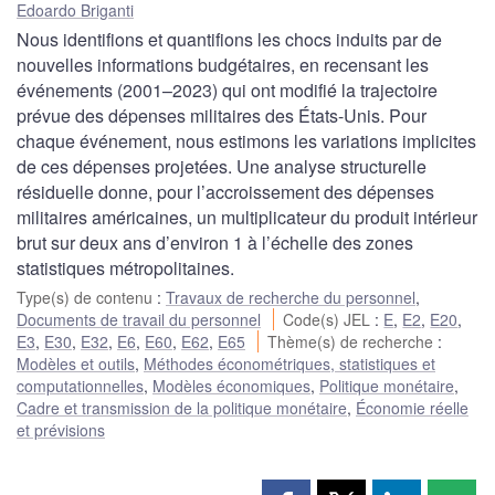
Edoardo Briganti
Nous identifions et quantifions les chocs induits par de
nouvelles informations budgétaires, en recensant les
événements (2001–2023) qui ont modifié la trajectoire
prévue des dépenses militaires des États-Unis. Pour
chaque événement, nous estimons les variations implicites
de ces dépenses projetées. Une analyse structurelle
résiduelle donne, pour l’accroissement des dépenses
militaires américaines, un multiplicateur du produit intérieur
brut sur deux ans d’environ 1 à l’échelle des zones
statistiques métropolitaines.
Type(s) de contenu
:
Travaux de recherche du personnel
,
Documents de travail du personnel
Code(s) JEL
:
E
,
E2
,
E20
,
E3
,
E30
,
E32
,
E6
,
E60
,
E62
,
E65
Thème(s) de recherche
:
Modèles et outils
,
Méthodes économétriques, statistiques et
computationnelles
,
Modèles économiques
,
Politique monétaire
,
Cadre et transmission de la politique monétaire
,
Économie réelle
et prévisions