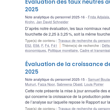
Évaluation des taux neutres a
2025
Note analytique du personnel 2025-16
Frida Adjalala
Krohn
,
Jan David Schneider
D’après notre évaluation, les taux nominaux neu
fourchette de 2,25 à 3,25 %, soit la même fourch
Type(s) de contenu
:
Travaux de recherche du person
E52
,
E58
,
F
,
F4
,
F41
Thème(s) de recherche
:
Défis
économiques
,
Politique monétaire
,
Cadre et transmissi
Évaluation de la croissance de
2025
Note analytique du personnel 2025-15
Samuel Boula
Muiruri
,
Faiza Noor
,
Sabreena Obaid
,
Louis Poirier
Cette note présente la mise à jour annuelle des
qui concerne la croissance de la production pote
de l’analyse sur laquelle repose le Rapport sur la
Type(s) de contenu
:
Travaux de recherche du person