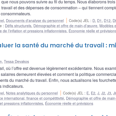
que nous pouvons suivre au fil du temps. Nous élaborons trois
u travail et des dépenses de consommation – qui tiennent compt
es consommateurs.
nel
,
Documents d'analyse du personnel
Code(s) JEL
:
D
,
D1
,
D12
,
D
he
:
Défis structurels
,
Démographie et offre de main-d’œuvre
,
Modèles et
de l’inflation et pressions inflationnistes
,
Économie réelle et prévision
luer la santé du marché du travail : m
m
,
Tessa Devakos
avail, où l’offre est devenue légèrement excédentaire. Nous exam
 salaires demeurent élevées et comment la politique commercia
ments du marché du travail. Enfin, nous actualisons les fourchett
s indicateurs.
nel
,
Notes analytiques du personnel
Code(s) JEL
:
E
,
E2
,
J
,
J2
,
J3
,
J
international, finance et compétitivité
,
Démographie et offre de main
et pressions inflationnistes
,
Économie réelle et prévisions