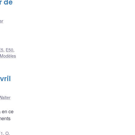
r de
ar
E5
,
E50
,
Modèles
vril
Walter
a en ce
ments
F1
,
O
,