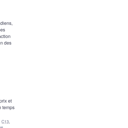
adiens,
ces
ction
on des
rix et
n temps
,
C13
,
ue