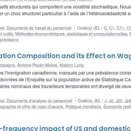
ifs structurels qui comportent une volatilité stochastique. Nous
r un choc structurel particulier à l’aide de l’hétéroscédasticité 
nel
,
Documents de travail du personnel
Code(s) JEL
:
C
,
C1
,
C11
,
C
t outils
,
Méthodes économétriques, statistiques et computationnelles
,
prévisions
ation Composition and its Effect on Wa
ampagne
,
Antoine Poulin-Moore
,
Mallory Long
 l'immigration canadienne, marqués par une prévalence crois
odonnées de l'Enquête sur la population active de Statistique C
laires nominaux des travailleurs temporaires ont divergé de ceu
nel
,
Documents d'analyse du personnel
Code(s) JEL
:
J
,
J2
,
J20
,
J2
graphie et offre de main-d’œuvre
,
Politique monétaire
,
Économie réell
h-frequency impact of US and domestic