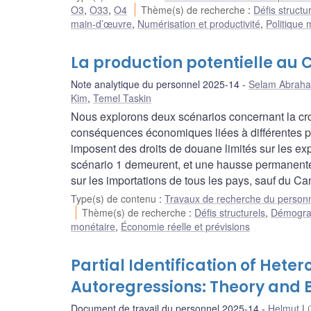
O3
,
O33
,
O4
Thème(s) de recherche
:
Défis structu
main-d’œuvre
,
Numérisation et productivité
,
Politique 
La production potentielle au 
Note analytique du personnel 2025-14
Selam Abrah
Kim
,
Temel Taskin
Nous explorons deux scénarios concernant la cro
conséquences économiques liées à différentes po
imposent des droits de douane limités sur les exp
scénario 1 demeurent, et une hausse permanente
sur les importations de tous les pays, sauf du C
Type(s) de contenu
:
Travaux de recherche du person
Thème(s) de recherche
:
Défis structurels
,
Démograp
monétaire
,
Économie réelle et prévisions
Partial Identification of Hete
Autoregressions: Theory and 
Document de travail du personnel 2025-14
Helmut L