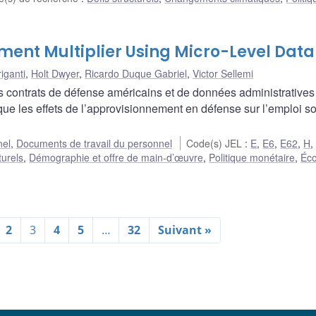
ent Multiplier Using Micro­-Level Data
iganti
,
Holt Dwyer
,
Ricardo Duque Gabriel
,
Victor Sellemi
 contrats de défense américains et de données administratives
 que les effets de l’approvisionnement en défense sur l’emploi s
nel
,
Documents de travail du personnel
Code(s) JEL
:
E
,
E6
,
E62
,
H
turels
,
Démographie et offre de main-d’œuvre
,
Politique monétaire
,
Éc
2
3
4
5
…
32
Suivant »