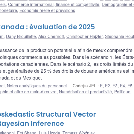
rels
,
Commerce international, finance et compétitivité
,
Démographie et 
monétaire
,
Économie réelle et prévisions
Canada : évaluation de 2025
am
,
Dany Brouillette
,
Alex Chernoff
,
Christopher Hajzler
,
Stéphanie Hou
issance de la production potentielle afin de mieux comprendre 
litiques commerciales possibles. Dans le scénario 1, les États
ortations canadiennes. Dans le scénario 2, les droits limités du
 et généralisée de 25 % des droits de douane américains est 
anada et du Mexique.
nel
,
Notes analytiques du personnel
Code(s) JEL
:
E
,
E2
,
E3
,
E4
,
E5
hie et offre de main-d’œuvre
,
Numérisation et productivité
,
Politique
roskedastic Structural Vector
Bayesian Inference
ütkepohl
,
Fei Shang
,
Luis Uzeda
,
Tomasz Woźniak