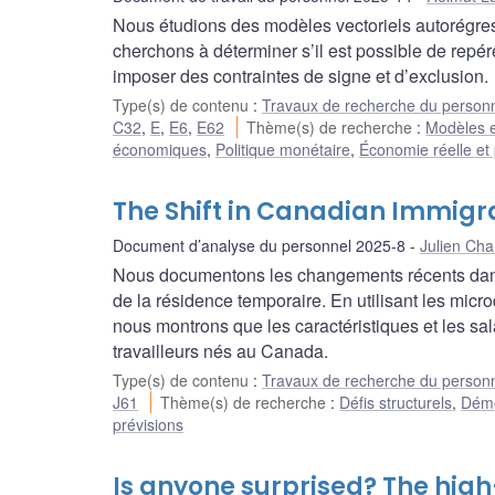
Nous étudions des modèles vectoriels autorégress
cherchons à déterminer s’il est possible de repére
imposer des contraintes de signe et d’exclusion.
Type(s) de contenu
:
Travaux de recherche du person
C32
,
E
,
E6
,
E62
Thème(s) de recherche
:
Modèles e
économiques
,
Politique monétaire
,
Économie réelle et 
The Shift in Canadian Immigr
Document d’analyse du personnel 2025-8
Julien Ch
Nous documentons les changements récents dans
de la résidence temporaire. En utilisant les micr
nous montrons que les caractéristiques et les sa
travailleurs nés au Canada.
Type(s) de contenu
:
Travaux de recherche du person
J61
Thème(s) de recherche
:
Défis structurels
,
Démo
prévisions
Is anyone surprised? The hig