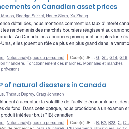
ements on Canadian asset prices
 Martos
,
Rodrigo Sekkel
,
Henry Stern
,
Xu Zhang
uence détaillées, nous montrons comment les taux d’intérêt can
t les rendements des marchés boursiers réagissent aux annon
anada. Au Canada, ces annonces provoquent une plus forte réa
Unis, elles jouent un rôle de plus en plus grand dans la variati
nel
,
Notes analytiques du personnel
Code(s) JEL
:
G
,
G1
,
G14
,
G15
ion financière
,
Fonctionnement des marchés
,
Monnaies et marchés
 prévisions
P of natural disasters in Canada
us
,
Thibaut Duprey
,
Craig Johnston
ent à accentuer la volatilité de l’activité économique et des p
ues de fond. Dans cette optique, nous procédons à un examen e
 produit intérieur brut (PIB) canadien.
nel
,
Notes analytiques du personnel
Code(s) JEL
:
B
,
B2
,
B23
,
C
,
C1
(s) de recherche
:
Défis structurels
,
Changements climatiques
,
Politiq