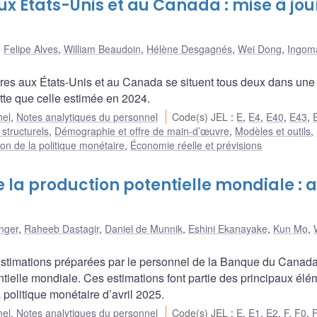
ux États-Unis et au Canada : mise à jou
,
Felipe Alves
,
William Beaudoin
,
Hélène Desgagnés
,
Wei Dong
,
Ingom
tres aux États-Unis et au Canada se situent tous deux dans une
ette que celle estimée en 2024.
nel
,
Notes analytiques du personnel
Code(s) JEL
:
E
,
E4
,
E40
,
E43
,
 structurels
,
Démographie et offre de main-d’œuvre
,
Modèles et outils
,
on de la politique monétaire
,
Économie réelle et prévisions
 la production potentielle mondiale : a
nger
,
Raheeb Dastagir
,
Daniel de Munnik
,
Eshini Ekanayake
,
Kun Mo
,
 estimations préparées par le personnel de la Banque du Canad
ntielle mondiale. Ces estimations font partie des principaux élé
 politique monétaire d’avril 2025.
nel
,
Notes analytiques du personnel
Code(s) JEL
:
E
,
E1
,
E2
,
F
,
F0
,