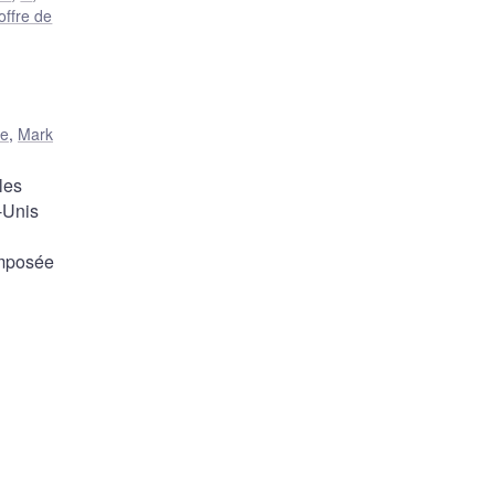
offre de
le
,
Mark
les
-Unis
imposée