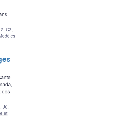
sans
12
,
C3
,
Modèles
ges
sante
anada,
x des
4
,
J6
,
e et