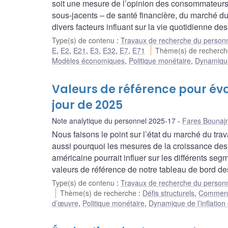
soit une mesure de l’opinion des consommateurs 
sous-jacents – de santé financière, du marché d
divers facteurs influant sur la vie quotidienne d
Type(s) de contenu
:
Travaux de recherche du person
E
,
E2
,
E21
,
E3
,
E32
,
E7
,
E71
Thème(s) de recherc
Modèles économiques
,
Politique monétaire
,
Dynamique 
Valeurs de référence pour éva
jour de 2025
Note analytique du personnel 2025-17
Fares Bounaj
Nous faisons le point sur l’état du marché du tr
aussi pourquoi les mesures de la croissance des
américaine pourrait influer sur les différents seg
valeurs de référence de notre tableau de bord de
Type(s) de contenu
:
Travaux de recherche du person
Thème(s) de recherche
:
Défis structurels
,
Commerce 
d’œuvre
,
Politique monétaire
,
Dynamique de l’inflation 