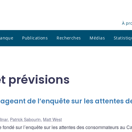
À pr
 banque
Publications
Recherches
Médias
Statisti
t prévisions
gageant de l’enquête sur les attentes d
inar
,
Patrick Sabourin
,
Matt West
e fondé sur l’enquête sur les attentes des consommateurs au C