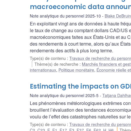
macroeconomic data announc
Note analytique du personnel 2025-10
Blake DeBruin
En exploitant vingt ans de données à haute fréq
le taux de change au comptant dollars CAD/US e
macroéconomiques faites aux États-Unis et au C
des rendements à court terme, alors qu’aux États-
rendements des actifs à plus long terme.
Type(s) de contenu
:
Travaux de recherche du person
Thème(s) de recherche
:
Marchés financiers et gest
internationaux
,
Politique monétaire
,
Économie réelle et
Estimating the impacts on GD
Note analytique du personnel 2025-5
Tatjana Dahlha
Les phénomènes météorologiques extrêmes contribu
brouillent l’évaluation des tendances économiq
voulu de l’effet des catastrophes naturelles sur le
Type(s) de contenu
:
Travaux de recherche du person
C2
,
C23
,
E
,
E1
,
E17
,
E3
,
E37
,
E6
,
E62
,
H
,
H6
Thème