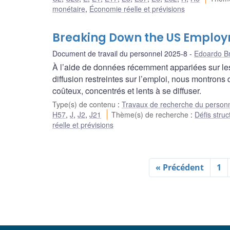
monétaire
,
Économie réelle et prévisions
Breaking Down the US Employm
Document de travail du personnel 2025-8
Edoardo Br
À l’aide de données récemment appariées sur les
diffusion restreintes sur l’emploi, nous montrons
coûteux, concentrés et lents à se diffuser.
Type(s) de contenu
:
Travaux de recherche du person
H57
,
J
,
J2
,
J21
Thème(s) de recherche
:
Défis struc
réelle et prévisions
« Précédent
1