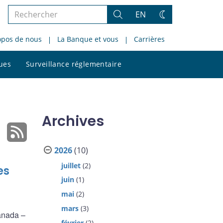
Rechercher
EN
Rechercher
Changez
dans
de
opos de nous
La Banque et vous
Carrières
le
thème
site
Rechercher
ques
Surveillance réglementaire
dans
le
site
Archives
2026
(10)
juillet
(2)
es
juin
(1)
mai
(2)
mars
(3)
anada –
février
(2)