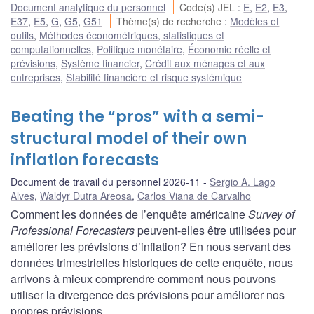
Document analytique du personnel
Code(s) JEL
:
E
,
E2
,
E3
,
E37
,
E5
,
G
,
G5
,
G51
Thème(s) de recherche
:
Modèles et
outils
,
Méthodes économétriques, statistiques et
computationnelles
,
Politique monétaire
,
Économie réelle et
prévisions
,
Système financier
,
Crédit aux ménages et aux
entreprises
,
Stabilité financière et risque systémique
Beating the “pros” with a semi-
structural model of their own
inflation forecasts
Document de travail du personnel 2026-11
Sergio A. Lago
Alves
,
Waldyr Dutra Areosa
,
Carlos Viana de Carvalho
Comment les données de l’enquête américaine
Survey of
Professional Forecasters
peuvent-elles être utilisées pour
améliorer les prévisions d’inflation? En nous servant des
données trimestrielles historiques de cette enquête, nous
arrivons à mieux comprendre comment nous pouvons
utiliser la divergence des prévisions pour améliorer nos
propres prévisions.