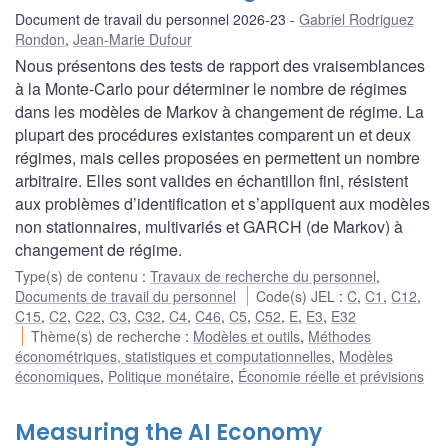
Document de travail du personnel 2026-23
Gabriel Rodriguez
Rondon
,
Jean-Marie Dufour
Nous présentons des tests de rapport des vraisemblances
à la Monte-Carlo pour déterminer le nombre de régimes
dans les modèles de Markov à changement de régime. La
plupart des procédures existantes comparent un et deux
régimes, mais celles proposées en permettent un nombre
arbitraire. Elles sont valides en échantillon fini, résistent
aux problèmes d’identification et s’appliquent aux modèles
non stationnaires, multivariés et GARCH (de Markov) à
changement de régime.
Type(s) de contenu
:
Travaux de recherche du personnel
,
Documents de travail du personnel
Code(s) JEL
:
C
,
C1
,
C12
,
C15
,
C2
,
C22
,
C3
,
C32
,
C4
,
C46
,
C5
,
C52
,
E
,
E3
,
E32
Thème(s) de recherche
:
Modèles et outils
,
Méthodes
économétriques, statistiques et computationnelles
,
Modèles
économiques
,
Politique monétaire
,
Économie réelle et prévisions
Measuring the AI Economy