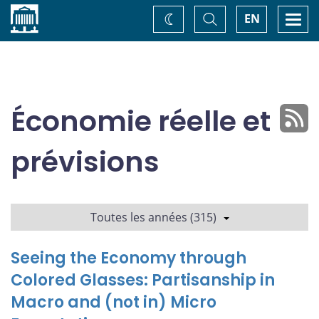
Accueil
Basculer
Togg
EN
Changez
la
navi
recherche
de
thème
Économie réelle et
prévisions
Toutes les années (315)
Seeing the Economy through
Colored Glasses: Partisanship in
Macro and (not in) Micro