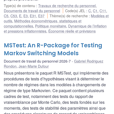
Type(s) de contenu
:
Travaux de recherche du personnel
,
Documents de travail du personnel
Code(s) JEL
:
C
,
C1
,
C11
,
C5
,
C53
,
E
,
E3
,
E31
,
E37
Thème(s) de recherche
:
Modèles et
outils
,
Méthodes économétriques, statistiques et
computationnelles
,
Politique monétaire
,
Dynamique de l’inflation
et pressions inflationnistes
,
Économie réelle et prévisions
MSTest: An R-Package for Testing
Markov Switching Models
Document de travail du personnel 2026-7
Gabriel Rodriguez
Rondon
,
Jean-Marie Dufour
Nous présentons le paquet R MSTest, qui implémente des
procédures de tests d’hypothèses visant à déterminer le
nombre de régimes dans les modèles à changements de
régime de type Markovien. Ce paquet contient plusieurs
cadres de test, notamment des tests du rapport de
vraisemblance par Monte Carlo, des tests fondés sur les
moments, des tests de stabilité des paramètres ainsi que
des procédures classiques de rapport de vraisemblance.