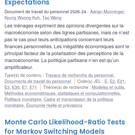
Expectations
Document de travail du personnel 2026-24
Adrian Monninger
,
Kyung Woong Koh
,
Tao Wang
Les ménages expriment des opinions divergentes sur la
macroéconomie selon des lignes partisanes, mais ce n’est
pas le cas pour leurs anticipations concernant leurs
finances personnelles. Les inégalités économiques sont le
principal facteur de la polarisation des perceptions de la
macroéconomie. La politique partisane n’en est qu’un
amplificateur.
Type(s) de contenu
:
Travaux de recherche du personnel
,
Documents de travail du personnel
Code(s) JEL
:
E
,
E2
,
E21
,
E3
,
E30
,
E7
,
E71
Thème(s) de recherche
:
Modèles et outils
,
Méthodes économétriques, statistiques et computationnelles
,
Politique monétaire
,
Cadre et transmission de la politique
monétaire
,
Économie réelle et prévisions
Monte Carlo Likelihood-Ratio Tests
for Markov Switching Models