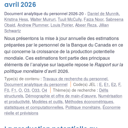
avril 2026
Document analytique du personnel 2026-20
Daniel de Munnik
,
Kristina Hess
,
Walter Muiruri
,
Tuuli McCully
,
Faiza Noor
,
Sabreena
Obaid
,
Andrew Plummer
,
Louis Poirier
,
Abeer Reza
,
Jillian
Schwartz
Nous présentons la mise à jour annuelle des estimations
préparées par le personnel de la Banque du Canada en ce
qui concerne la croissance de la production potentielle
mondiale. Ces estimations font partie des principaux
éléments de l’analyse sur laquelle repose le
Rapport sur la
politique monétaire
d’avril 2026.
Type(s) de contenu
:
Travaux de recherche du personnel
,
Document analytique du personnel
Code(s) JEL
:
E
,
E1
,
E2
,
F
,
F0
,
F1
,
O
,
O3
,
O33
,
O4
Thème(s) de recherche
:
Défis
structurels
,
Démographie et offre de main-d’œuvre
,
Numérisation
et productivité
,
Modèles et outils
,
Méthodes économétriques,
statistiques et computationnelles
,
Politique monétaire
,
Économie
réelle et prévisions