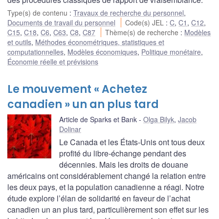
Type(s) de contenu
:
Travaux de recherche du personnel
,
Documents de travail du personnel
Code(s) JEL
:
C
,
C1
,
C12
,
C15
,
C18
,
C6
,
C63
,
C8
,
C87
Thème(s) de recherche
:
Modèles
et outils
,
Méthodes économétriques, statistiques et
computationnelles
,
Modèles économiques
,
Politique monétaire
,
Économie réelle et prévisions
Le mouvement « Achetez
canadien » un an plus tard
Article de Sparks et Bank
Olga Bilyk
,
Jacob
Dolinar
Le Canada et les États-Unis ont tous deux
profité du libre-échange pendant des
décennies. Mais les droits de douane
américains ont considérablement changé la relation entre
les deux pays, et la population canadienne a réagi. Notre
étude explore l’élan de solidarité en faveur de l’achat
canadien un an plus tard, particulièrement son effet sur les