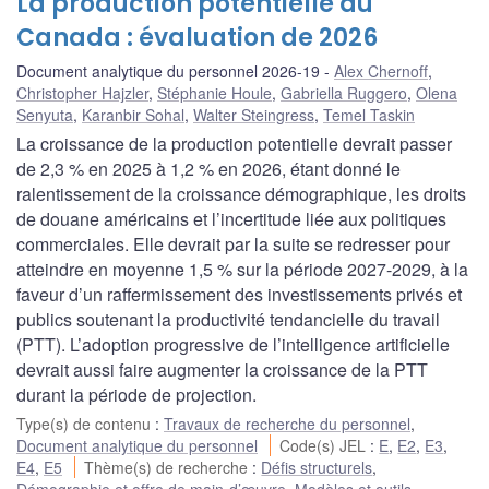
La production potentielle au
Canada : évaluation de 2026
Document analytique du personnel 2026-19
Alex Chernoff
,
Christopher Hajzler
,
Stéphanie Houle
,
Gabriella Ruggero
,
Olena
Senyuta
,
Karanbir Sohal
,
Walter Steingress
,
Temel Taskin
La croissance de la production potentielle devrait passer
de 2,3 % en 2025 à 1,2 % en 2026, étant donné le
ralentissement de la croissance démographique, les droits
de douane américains et l’incertitude liée aux politiques
commerciales. Elle devrait par la suite se redresser pour
atteindre en moyenne 1,5 % sur la période 2027-2029, à la
faveur d’un raffermissement des investissements privés et
publics soutenant la productivité tendancielle du travail
(PTT). L’adoption progressive de l’intelligence artificielle
devrait aussi faire augmenter la croissance de la PTT
durant la période de projection.
Type(s) de contenu
:
Travaux de recherche du personnel
,
Document analytique du personnel
Code(s) JEL
:
E
,
E2
,
E3
,
E4
,
E5
Thème(s) de recherche
:
Défis structurels
,
Démographie et offre de main-d’œuvre
,
Modèles et outils
,