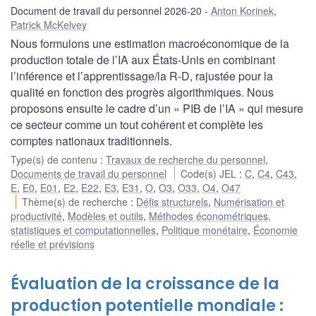
Document de travail du personnel 2026-20
Anton Korinek
,
Patrick McKelvey
Nous formulons une estimation macroéconomique de la
production totale de l’IA aux États-Unis en combinant
l’inférence et l’apprentissage/la R-D, rajustée pour la
qualité en fonction des progrès algorithmiques. Nous
proposons ensuite le cadre d’un « PIB de l’IA » qui mesure
ce secteur comme un tout cohérent et complète les
comptes nationaux traditionnels.
Type(s) de contenu
:
Travaux de recherche du personnel
,
Documents de travail du personnel
Code(s) JEL
:
C
,
C4
,
C43
,
E
,
E0
,
E01
,
E2
,
E22
,
E3
,
E31
,
O
,
O3
,
O33
,
O4
,
O47
Thème(s) de recherche
:
Défis structurels
,
Numérisation et
productivité
,
Modèles et outils
,
Méthodes économétriques,
statistiques et computationnelles
,
Politique monétaire
,
Économie
réelle et prévisions
Évaluation de la croissance de la
production potentielle mondiale :