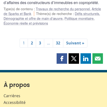
d’affaires des constructeurs d’immeubles en copropriété.
Type(s) de contenu
:
Travaux de recherche du personnel
,
Article
de Sparks et Bank
Thème(s) de recherche
:
Défis structurels
,
Démographie et offre de main-d’œuvre
,
Politique monétaire
,
Économie réelle et prévisions
1
2
3
…
32
Suivant »
Partager
Partager
Partager
Part
cette
cette
cette
cette
page
page
page
page
sur
sur
sur
par
Facebook
X
LinkedIn
courr
À propos
Carrières
Accessibilité