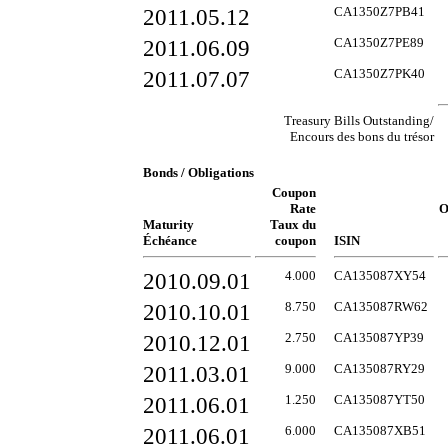
2011.05.12
CA1350Z7PB41
2011.06.09
CA1350Z7PE89
2011.07.07
CA1350Z7PK40
Treasury Bills Outstanding/
Encours des bons du trésor
Bonds / Obligations
Coupon
Rate
O
Maturity
Taux du
Échéance
coupon
ISIN
2010.09.01
4.000
CA135087XY54
2010.10.01
8.750
CA135087RW62
2010.12.01
2.750
CA135087YP39
2011.03.01
9.000
CA135087RY29
2011.06.01
1.250
CA135087YT50
2011.06.01
6.000
CA135087XB51