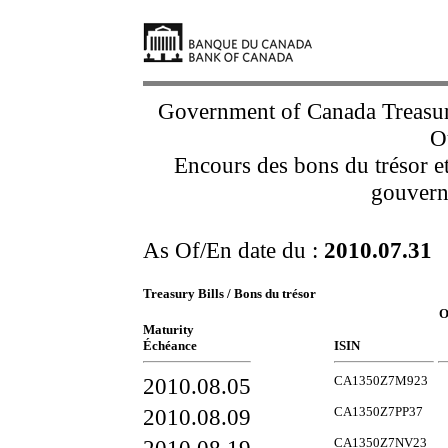
Government of Canada Treasur
O
Encours des bons du trésor et
gouvern
As Of/En date du :
2010.07.31
Treasury Bills / Bons du trésor
O
Maturity
Échéance
ISIN
2010.08.05
CA1350Z7M923
2010.08.09
CA1350Z7PP37
CA1350Z7NV23