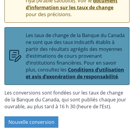
riyal (Arabie saoudite). Voir le
document
d’information sur les taux de change
pour des précisions.
Les taux de change de la Banque du Canada
ne sont que des taux indicatifs établis à
partir des résultats agrégés des moyennes
d’estimations de cours provenant
d’institutions financières. Pour en savoir
plus, consultez les
Conditions d’utilisation
et avis d’exonération de responsabilité
.
Les conversions sont fondées sur les taux de change
de la Banque du Canada, qui sont publiés chaque jour
ouvrable, au plus tard à 16 h 30 (heure de l’Est).
Nouvelle conversion