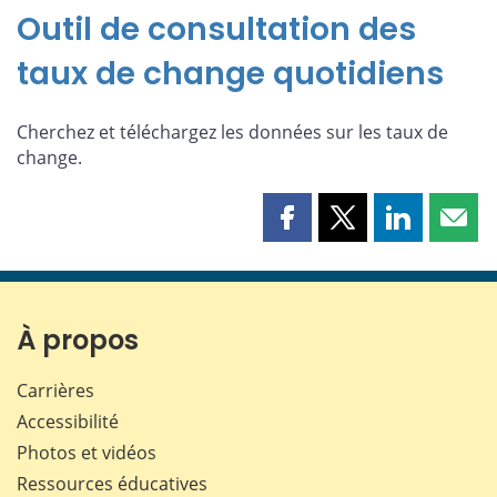
Outil de consultation des
taux de change quotidiens
Cherchez et téléchargez les données sur les taux de
change.
Partager
Partager
Partager
Part
cette
cette
cette
cette
page
page
page
page
sur
sur
sur
par
Facebook
X
LinkedIn
courr
À propos
Carrières
Accessibilité
Photos et vidéos
Ressources éducatives