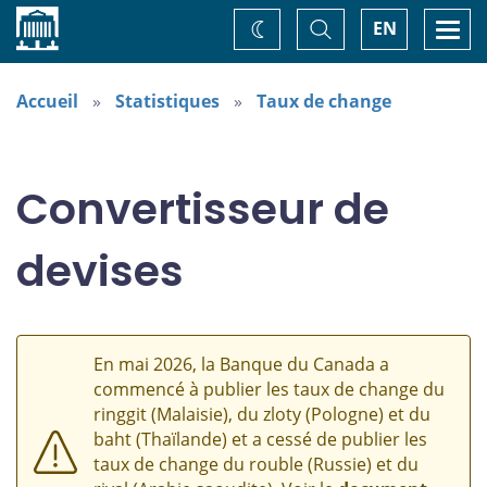
Accueil
Basculer
Togg
EN
Changez
la
navi
recherche
de
thème
Accueil
Statistiques
Taux de change
Convertisseur de
devises
En mai 2026, la Banque du Canada a
commencé à publier les taux de change du
ringgit (Malaisie), du zloty (Pologne) et du
baht (Thaïlande) et a cessé de publier les
taux de change du rouble (Russie) et du