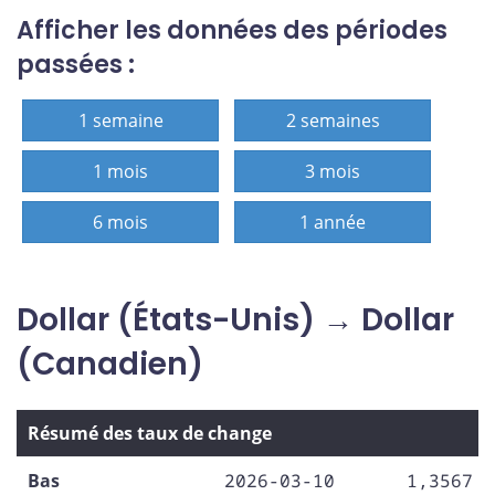
Afficher les données des périodes
passées :
1 semaine
2 semaines
1 mois
3 mois
6 mois
1 année
Dollar (États-Unis) → Dollar
(Canadien)
Résumé des taux de change
Bas
2026-03-10
1,3567