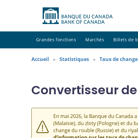
Grandes fonctions
Marchés
Billets de
Accueil
Statistiques
Taux de change
Convertisseur de
En mai 2026, la Banque du Canada a 
(Malaisie), du zloty (Pologne) et du b
change du rouble (Russie) et du riyal
d’information sur les taux de cha