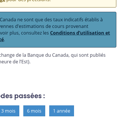
anada ne sont que des taux indicatifs établis à
oyennes d’estimations de cours provenant
avoir plus, consultez les
Conditions d’utilisation et
té
.
 change de la Banque du Canada, qui sont publiés
eure de l’Est).
odes passées :
3 mois
6 mois
1 année