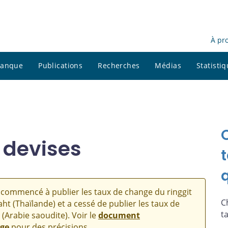
À pr
 banque
Publications
Recherches
Médias
Statisti
 devises
commencé à publier les taux de change du ringgit
C
aht (Thaïlande) et a cessé de publier les taux de
t
 (Arabie saoudite). Voir le
document
nge
pour des précisions.