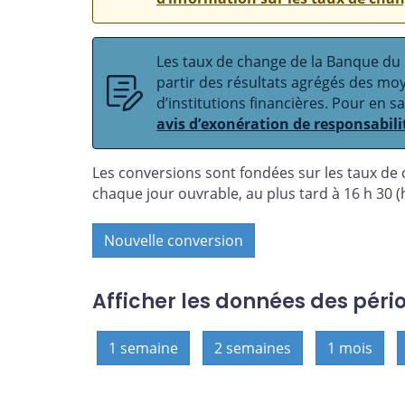
Les taux de change de la Banque du C
partir des résultats agrégés des m
d’institutions financières. Pour en s
avis d’exonération de responsabili
Les conversions sont fondées sur les taux de
chaque jour ouvrable, au plus tard à 16 h 30 (h
Nouvelle conversion
Afficher les données des péri
1 semaine
2 semaines
1 mois