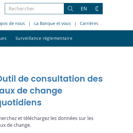
Rechercher
EN
Rechercher
Changez
dans
de
opos de nous
La Banque et vous
Carrières
le
thème
site
Rechercher
ques
Surveillance réglementaire
dans
le
site
Outil de consultation des
taux de change
quotidiens
herchez et téléchargez les données sur les
aux de change.