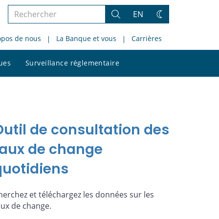
Rechercher
EN
Rechercher
Changez
dans
de
opos de nous
La Banque et vous
Carrières
le
thème
site
Rechercher
ques
Surveillance réglementaire
dans
le
site
Outil de consultation des
taux de change
quotidiens
herchez et téléchargez les données sur les
aux de change.