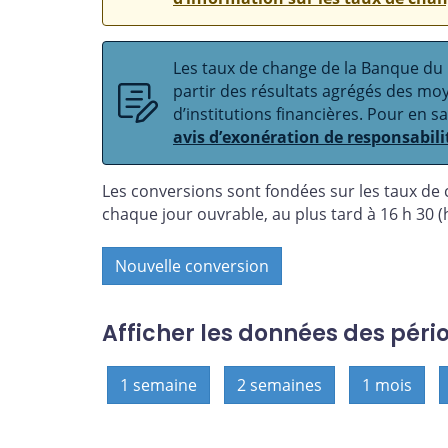
Les taux de change de la Banque du C
partir des résultats agrégés des m
d’institutions financières. Pour en s
avis d’exonération de responsabili
Les conversions sont fondées sur les taux de
chaque jour ouvrable, au plus tard à 16 h 30 (h
Nouvelle conversion
Afficher les données des péri
1 semaine
2 semaines
1 mois