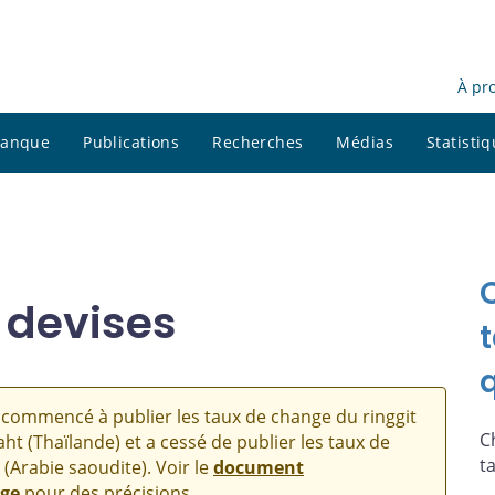
À pr
 banque
Publications
Recherches
Médias
Statisti
 devises
commencé à publier les taux de change du ringgit
C
aht (Thaïlande) et a cessé de publier les taux de
t
 (Arabie saoudite). Voir le
document
nge
pour des précisions.