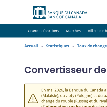
Grandes fonctions
Marchés
Billets de
Accueil
Statistiques
Taux de change
Convertisseur de
En mai 2026, la Banque du Canada a 
(Malaisie), du zloty (Pologne) et du b
change du rouble (Russie) et du riyal
d’information sur les taux de cha