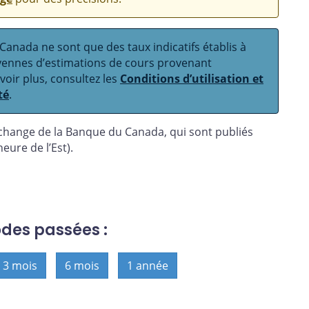
anada ne sont que des taux indicatifs établis à
oyennes d’estimations de cours provenant
avoir plus, consultez les
Conditions d’utilisation et
té
.
 change de la Banque du Canada, qui sont publiés
eure de l’Est).
odes passées :
3 mois
6 mois
1 année