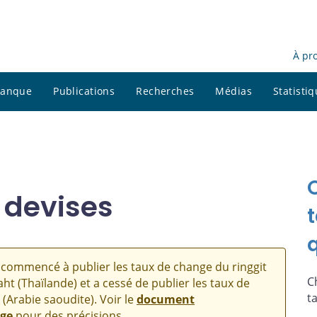
À pr
 banque
Publications
Recherches
Médias
Statisti
 devises
commencé à publier les taux de change du ringgit
C
aht (Thaïlande) et a cessé de publier les taux de
t
 (Arabie saoudite). Voir le
document
nge
pour des précisions.