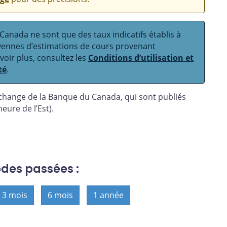
anada ne sont que des taux indicatifs établis à
oyennes d’estimations de cours provenant
avoir plus, consultez les
Conditions d’utilisation et
té
.
 change de la Banque du Canada, qui sont publiés
eure de l’Est).
odes passées :
3 mois
6 mois
1 année