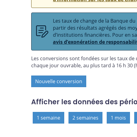
Les taux de change de la Banque du C
partir des résultats agrégés des m
d’institutions financières. Pour en s
avis d’exonération de responsabili
Les conversions sont fondées sur les taux de
chaque jour ouvrable, au plus tard à 16 h 30 (h
Nouvelle conversion
Afficher les données des péri
1 semaine
2 semaines
1 mois