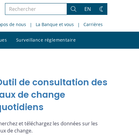
Rechercher
EN
Rechercher
Changez
dans
de
opos de nous
La Banque et vous
Carrières
le
thème
site
Rechercher
ques
Surveillance réglementaire
dans
le
site
Outil de consultation des
taux de change
quotidiens
herchez et téléchargez les données sur les
aux de change.