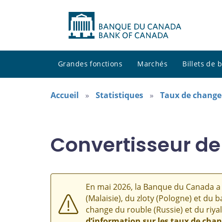
Grandes fonctions
Marchés
Billets de
Accueil
Statistiques
Taux de change
Convertisseur de
En mai 2026, la Banque du Canada a 
(Malaisie), du zloty (Pologne) et du b
change du rouble (Russie) et du riyal
d’information sur les taux de cha