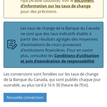
riyal (Arabie saoudite). Voir le
document
d’information sur les taux de change
pour des précisions.
Les taux de change de la Banque du Canada
ne sont que des taux indicatifs établis à
partir des résultats agrégés des moyennes
d’estimations de cours provenant
d’institutions financières. Pour en savoir
plus, consultez les
Conditions d’utilisation
et avis d’exonération de responsabilité
.
Les conversions sont fondées sur les taux de change
de la Banque du Canada, qui sont publiés chaque jour
ouvrable, au plus tard à 16 h 30 (heure de l’Est).
Nouvelle conversion