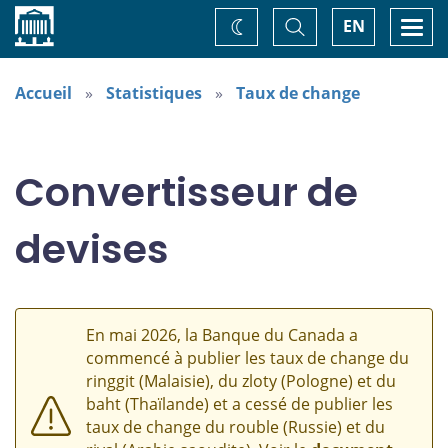
Accueil
Basculer
Togg
EN
Changez
la
navi
recherche
de
thème
Accueil
Statistiques
Taux de change
Convertisseur de
devises
En mai 2026, la Banque du Canada a
commencé à publier les taux de change du
ringgit (Malaisie), du zloty (Pologne) et du
baht (Thaïlande) et a cessé de publier les
taux de change du rouble (Russie) et du