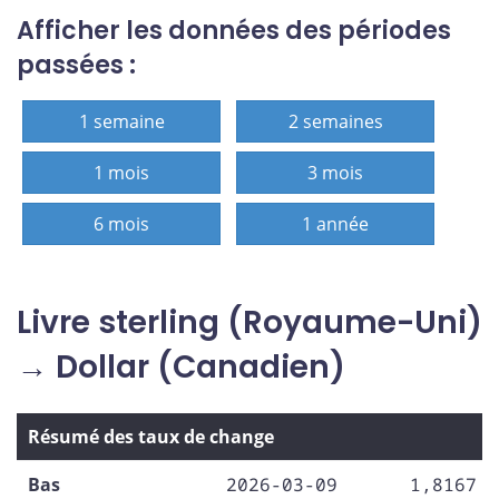
Afficher les données des périodes
passées :
1 semaine
2 semaines
1 mois
3 mois
6 mois
1 année
Livre sterling (Royaume-Uni)
→ Dollar (Canadien)
Résumé des taux de change
Bas
2026-03-09
1,8167