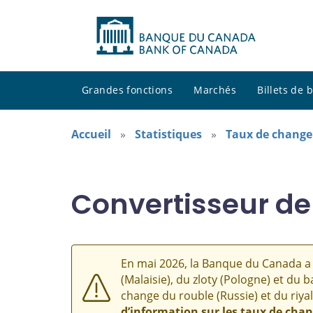
Grandes fonctions
Marchés
Billets de
Accueil
Statistiques
Taux de change
Convertisseur de
En mai 2026, la Banque du Canada a 
(Malaisie), du zloty (Pologne) et du b
change du rouble (Russie) et du riyal
d’information sur les taux de cha