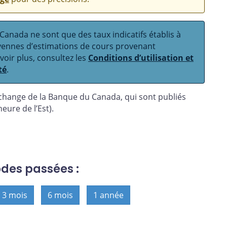
anada ne sont que des taux indicatifs établis à
oyennes d’estimations de cours provenant
avoir plus, consultez les
Conditions d’utilisation et
té
.
 change de la Banque du Canada, qui sont publiés
eure de l’Est).
odes passées :
3 mois
6 mois
1 année