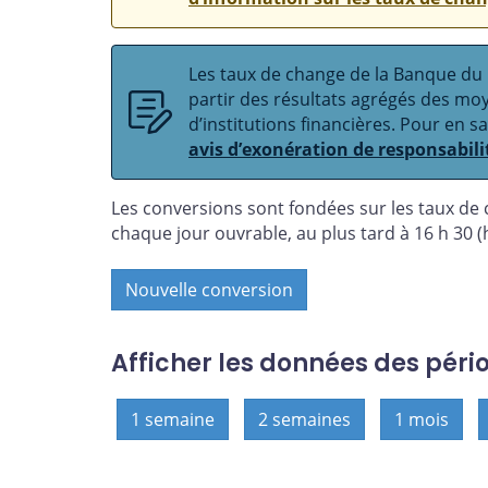
Les taux de change de la Banque du C
partir des résultats agrégés des m
d’institutions financières. Pour en s
avis d’exonération de responsabili
Les conversions sont fondées sur les taux de
chaque jour ouvrable, au plus tard à 16 h 30 (h
Nouvelle conversion
Afficher les données des péri
1 semaine
2 semaines
1 mois