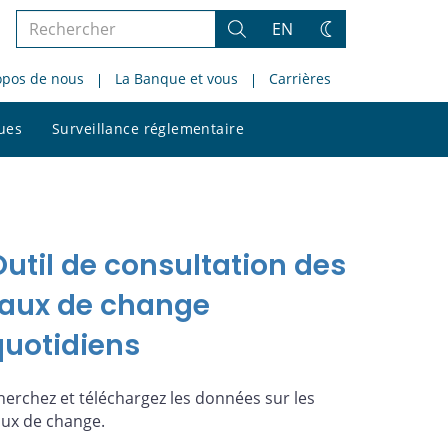
Rechercher
EN
Rechercher
Changez
dans
de
opos de nous
La Banque et vous
Carrières
le
thème
site
Rechercher
ques
Surveillance réglementaire
dans
le
site
Outil de consultation des
taux de change
quotidiens
herchez et téléchargez les données sur les
aux de change.