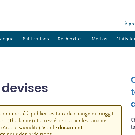
À pr
 banque
Publications
Recherches
Médias
Statisti
 devises
commencé à publier les taux de change du ringgit
C
aht (Thaïlande) et a cessé de publier les taux de
t
 (Arabie saoudite). Voir le
document
nge
pour des précisions.