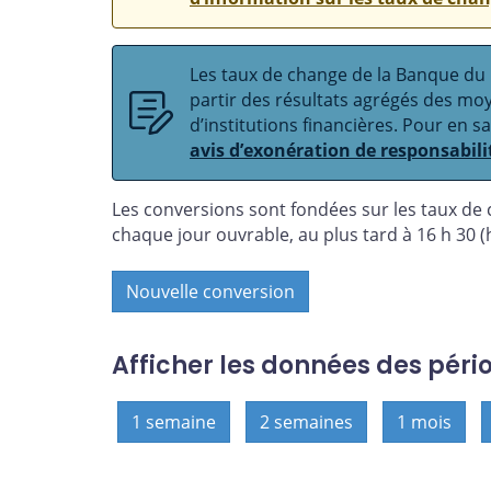
Les taux de change de la Banque du C
partir des résultats agrégés des m
d’institutions financières. Pour en s
avis d’exonération de responsabili
Les conversions sont fondées sur les taux de
chaque jour ouvrable, au plus tard à 16 h 30 (h
Nouvelle conversion
Afficher les données des péri
1 semaine
2 semaines
1 mois