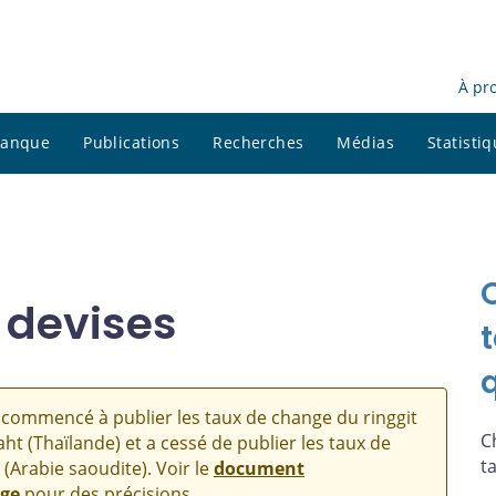
À pr
 banque
Publications
Recherches
Médias
Statisti
 devises
commencé à publier les taux de change du ringgit
C
aht (Thaïlande) et a cessé de publier les taux de
t
 (Arabie saoudite). Voir le
document
nge
pour des précisions.