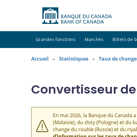
Grandes fonctions
Marchés
Billets de
Accueil
Statistiques
Taux de change
Convertisseur de
En mai 2026, la Banque du Canada a 
(Malaisie), du zloty (Pologne) et du b
change du rouble (Russie) et du riyal
d’information sur les taux de cha