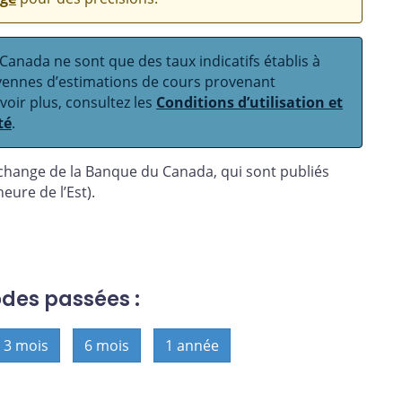
anada ne sont que des taux indicatifs établis à
oyennes d’estimations de cours provenant
avoir plus, consultez les
Conditions d’utilisation et
té
.
 change de la Banque du Canada, qui sont publiés
eure de l’Est).
odes passées :
3 mois
6 mois
1 année