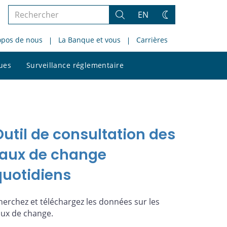
Rechercher
EN
Rechercher
Changez
dans
de
opos de nous
La Banque et vous
Carrières
le
thème
site
Rechercher
ques
Surveillance réglementaire
dans
le
site
Outil de consultation des
taux de change
quotidiens
herchez et téléchargez les données sur les
aux de change.