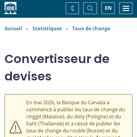
Accueil
Basculer
Togg
EN
Changez
la
navi
recherche
de
thème
Accueil
Statistiques
Taux de change
Convertisseur de
devises
En mai 2026, la Banque du Canada a
commencé à publier les taux de change du
ringgit (Malaisie), du zloty (Pologne) et du
baht (Thaïlande) et a cessé de publier les
taux de change du rouble (Russie) et du