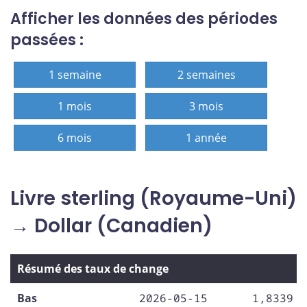
Afficher les données des périodes
passées :
1 semaine
2 semaines
1 mois
3 mois
6 mois
1 année
Livre sterling (Royaume-Uni)
→ Dollar (Canadien)
Résumé des taux de change
Bas
2026-05-15
1,8339