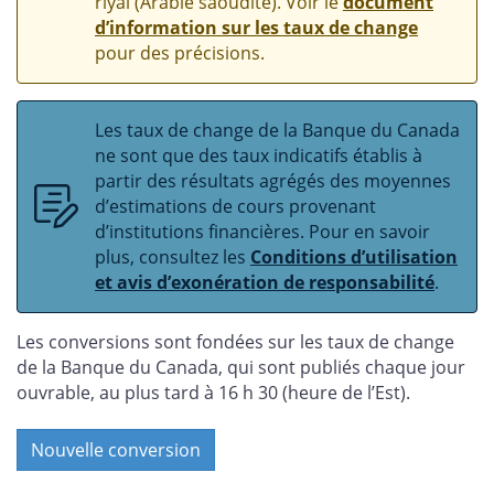
riyal (Arabie saoudite). Voir le
document
d’information sur les taux de change
pour des précisions.
Les taux de change de la Banque du Canada
ne sont que des taux indicatifs établis à
partir des résultats agrégés des moyennes
d’estimations de cours provenant
d’institutions financières. Pour en savoir
plus, consultez les
Conditions d’utilisation
et avis d’exonération de responsabilité
.
Les conversions sont fondées sur les taux de change
de la Banque du Canada, qui sont publiés chaque jour
ouvrable, au plus tard à 16 h 30 (heure de l’Est).
Nouvelle conversion