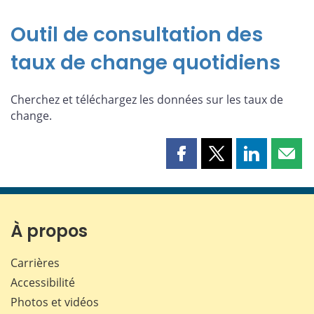
Outil de consultation des
taux de change quotidiens
Cherchez et téléchargez les données sur les taux de
change.
Partager
Partager
Partager
Part
cette
cette
cette
cette
page
page
page
page
sur
sur
sur
par
Facebook
X
LinkedIn
courr
À propos
Carrières
Accessibilité
Photos et vidéos