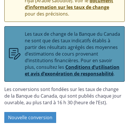
riyal (Arabie saoudite). Voir le
document
d’information sur les taux de change
pour des précisions.
Les taux de change de la Banque du Canada
ne sont que des taux indicatifs établis à
partir des résultats agrégés des moyennes
d’estimations de cours provenant
d’institutions financières. Pour en savoir
plus, consultez les
Conditions d’utilisation
et avis d’exonération de responsabilité
.
Les conversions sont fondées sur les taux de change
de la Banque du Canada, qui sont publiés chaque jour
ouvrable, au plus tard à 16 h 30 (heure de l’Est).
Nouvelle conversion