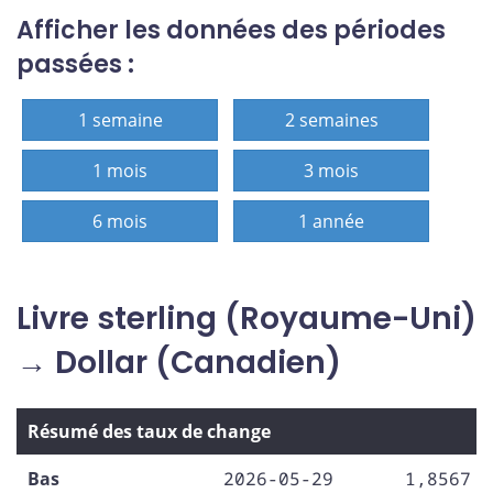
Afficher les données des périodes
passées :
1 semaine
2 semaines
1 mois
3 mois
6 mois
1 année
Livre sterling (Royaume-Uni)
→ Dollar (Canadien)
Résumé des taux de change
Bas
2026-05-29
1,8567