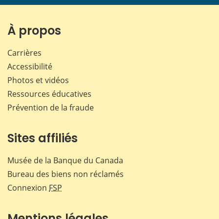
page
page
page
page
sur
sur
sur
par
Facebook
X
LinkedIn
courr
À propos
Carrières
Accessibilité
Photos et vidéos
Ressources éducatives
Prévention de la fraude
Sites affiliés
Musée de la Banque du Canada
Bureau des biens non réclamés
Connexion
FSP
Mentions légales