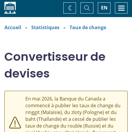
Accueil
Basculer
Togg
EN
Changez
la
navi
recherche
de
thème
Accueil
Statistiques
Taux de change
Convertisseur de
devises
En mai 2026, la Banque du Canada a
commencé à publier les taux de change du
ringgit (Malaisie), du zloty (Pologne) et du
baht (Thaïlande) et a cessé de publier les
taux de change du rouble (Russie) et du