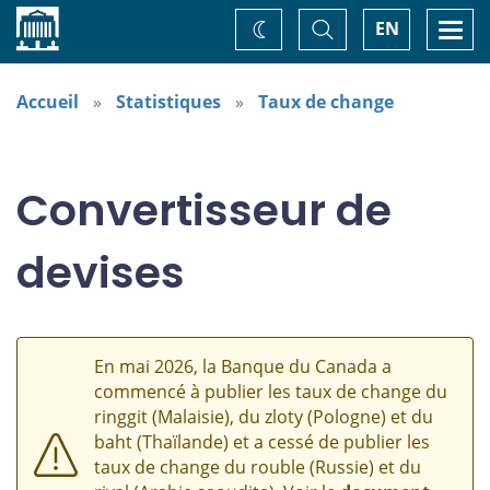
Accueil
Basculer
Togg
EN
Changez
la
navi
recherche
de
thème
Accueil
Statistiques
Taux de change
Convertisseur de
devises
En mai 2026, la Banque du Canada a
commencé à publier les taux de change du
ringgit (Malaisie), du zloty (Pologne) et du
baht (Thaïlande) et a cessé de publier les
taux de change du rouble (Russie) et du