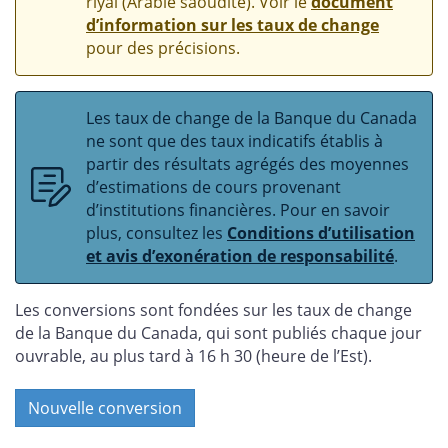
riyal (Arabie saoudite). Voir le
document
d’information sur les taux de change
pour des précisions.
Les taux de change de la Banque du Canada
ne sont que des taux indicatifs établis à
partir des résultats agrégés des moyennes
d’estimations de cours provenant
d’institutions financières. Pour en savoir
plus, consultez les
Conditions d’utilisation
et avis d’exonération de responsabilité
.
Les conversions sont fondées sur les taux de change
de la Banque du Canada, qui sont publiés chaque jour
ouvrable, au plus tard à 16 h 30 (heure de l’Est).
Nouvelle conversion