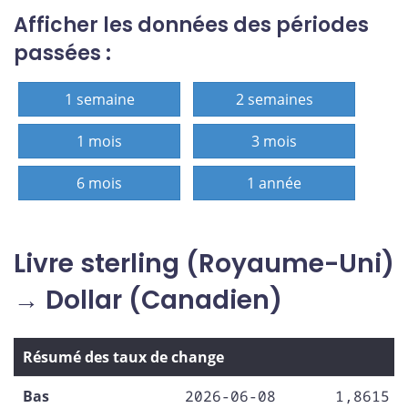
Afficher les données des périodes
passées :
1 semaine
2 semaines
1 mois
3 mois
6 mois
1 année
Livre sterling (Royaume-Uni)
→ Dollar (Canadien)
Résumé des taux de change
Bas
2026-06-08
1,8615