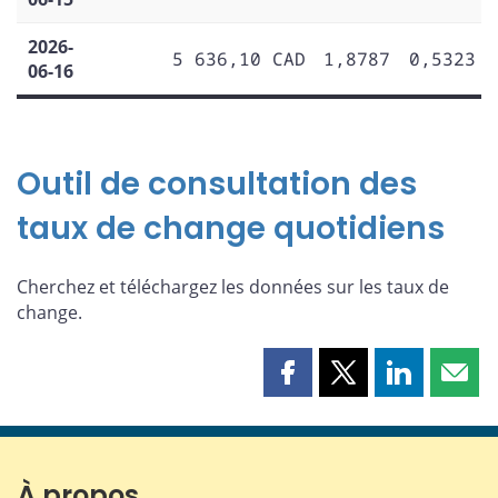
2026-
5 636,10 CAD
1,8787
0,5323
06-16
Outil de consultation des
taux de change quotidiens
Cherchez et téléchargez les données sur les taux de
change.
Partager
Partager
Partager
Part
cette
cette
cette
cette
page
page
page
page
sur
sur
sur
par
Facebook
X
LinkedIn
courr
À propos