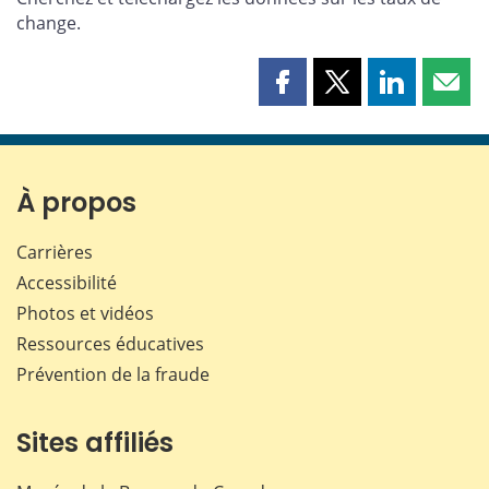
change.
Partager
Partager
Partager
Part
cette
cette
cette
cette
page
page
page
page
sur
sur
sur
par
Facebook
X
LinkedIn
courr
À propos
Carrières
Accessibilité
Photos et vidéos
Ressources éducatives
Prévention de la fraude
Sites affiliés