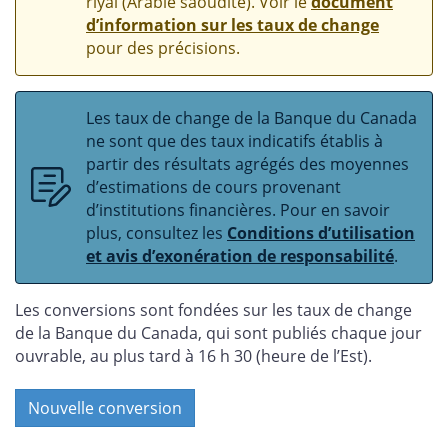
riyal (Arabie saoudite). Voir le
document
d’information sur les taux de change
pour des précisions.
Les taux de change de la Banque du Canada
ne sont que des taux indicatifs établis à
partir des résultats agrégés des moyennes
d’estimations de cours provenant
d’institutions financières. Pour en savoir
plus, consultez les
Conditions d’utilisation
et avis d’exonération de responsabilité
.
Les conversions sont fondées sur les taux de change
de la Banque du Canada, qui sont publiés chaque jour
ouvrable, au plus tard à 16 h 30 (heure de l’Est).
Nouvelle conversion