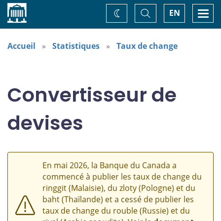
Accueil
Basculer
Togg
EN
Changez
la
navi
recherche
de
thème
Accueil
Statistiques
Taux de change
Convertisseur de
devises
En mai 2026, la Banque du Canada a
commencé à publier les taux de change du
ringgit (Malaisie), du zloty (Pologne) et du
baht (Thaïlande) et a cessé de publier les
taux de change du rouble (Russie) et du