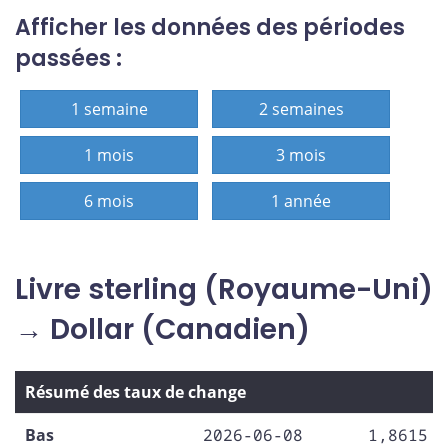
Afficher les données des périodes
passées :
1 semaine
2 semaines
1 mois
3 mois
6 mois
1 année
Livre sterling (Royaume-Uni)
→ Dollar (Canadien)
Résumé des taux de change
Bas
2026-06-08
1,8615