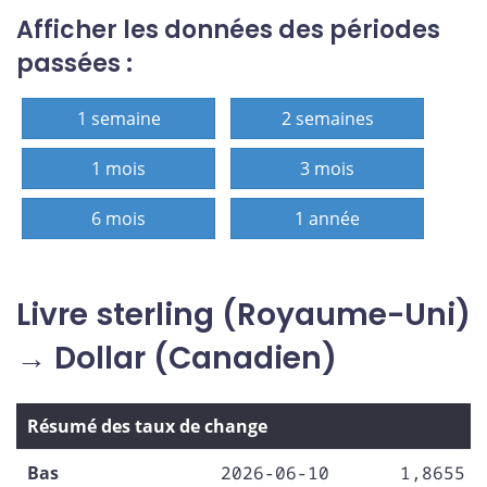
Afficher les données des périodes
passées :
1 semaine
2 semaines
1 mois
3 mois
6 mois
1 année
Livre sterling (Royaume-Uni)
→ Dollar (Canadien)
Résumé des taux de change
Bas
2026-06-10
1,8655