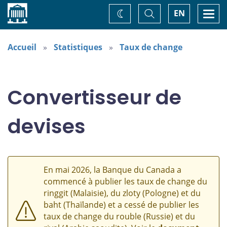
Accueil
Basculer
Togg
EN
Changez
la
navi
recherche
de
thème
Accueil
Statistiques
Taux de change
Convertisseur de
devises
En mai 2026, la Banque du Canada a
commencé à publier les taux de change du
ringgit (Malaisie), du zloty (Pologne) et du
baht (Thaïlande) et a cessé de publier les
taux de change du rouble (Russie) et du