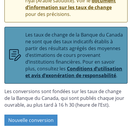
riyal (Arabie saoudite). Voir le
document
d’information sur les taux de change
pour des précisions.
Les taux de change de la Banque du Canada
ne sont que des taux indicatifs établis à
partir des résultats agrégés des moyennes
d’estimations de cours provenant
d’institutions financières. Pour en savoir
plus, consultez les
Conditions d’utilisation
et avis d’exonération de responsabilité
.
Les conversions sont fondées sur les taux de change
de la Banque du Canada, qui sont publiés chaque jour
ouvrable, au plus tard à 16 h 30 (heure de l’Est).
Nouvelle conversion