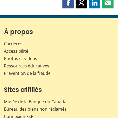
Partager
Partager
Partager
Part
cette
cette
cette
cette
page
page
page
page
sur
sur
sur
par
Facebook
X
LinkedIn
courr
À propos
Carrières
Accessibilité
Photos et vidéos
Ressources éducatives
Prévention de la fraude
Sites affiliés
Musée de la Banque du Canada
Bureau des biens non réclamés
Connexion
FSP