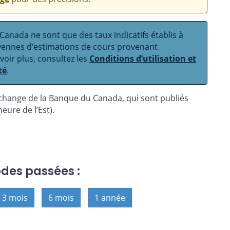
anada ne sont que des taux indicatifs établis à
oyennes d’estimations de cours provenant
avoir plus, consultez les
Conditions d’utilisation et
té
.
 change de la Banque du Canada, qui sont publiés
eure de l’Est).
odes passées :
3 mois
6 mois
1 année