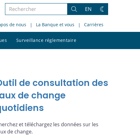
Rechercher
EN
Rechercher
Changez
dans
de
opos de nous
La Banque et vous
Carrières
le
thème
site
Rechercher
ques
Surveillance réglementaire
dans
le
site
Outil de consultation des
taux de change
quotidiens
herchez et téléchargez les données sur les
aux de change.