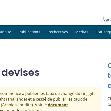
À pr
 banque
Publications
Recherches
Médias
Statisti
 devises
commencé à publier les taux de change du ringgit
C
aht (Thaïlande) et a cessé de publier les taux de
t
 (Arabie saoudite). Voir le
document
nge
pour des précisions.