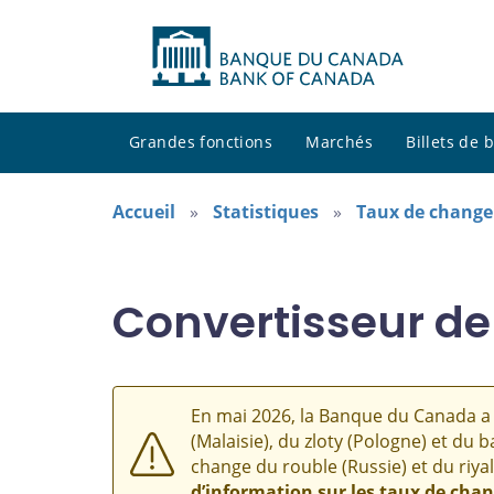
Grandes fonctions
Marchés
Billets de
Accueil
Statistiques
Taux de change
Convertisseur de
En mai 2026, la Banque du Canada a 
(Malaisie), du zloty (Pologne) et du b
change du rouble (Russie) et du riyal
d’information sur les taux de cha