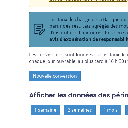
Les taux de change de la Banque du C
partir des résultats agrégés des m
d’institutions financières. Pour en s
avis d’exonération de responsabili
Les conversions sont fondées sur les taux de
chaque jour ouvrable, au plus tard à 16 h 30 (h
Nouvelle conversion
Afficher les données des péri
1 semaine
2 semaines
1 mois