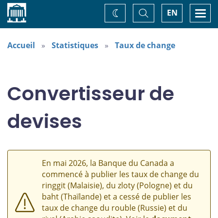
Accueil
Basculer
Togg
EN
Changez
la
navi
recherche
de
thème
Accueil
Statistiques
Taux de change
Convertisseur de
devises
En mai 2026, la Banque du Canada a
commencé à publier les taux de change du
ringgit (Malaisie), du zloty (Pologne) et du
baht (Thaïlande) et a cessé de publier les
taux de change du rouble (Russie) et du