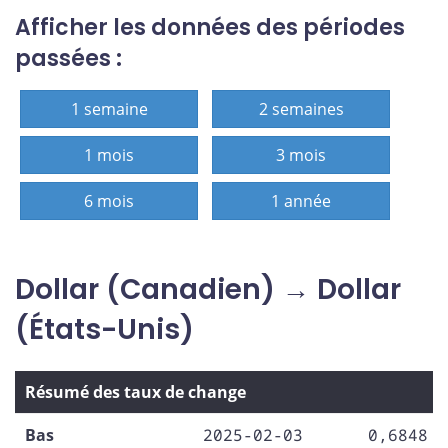
Afficher les données des périodes
passées :
1 semaine
2 semaines
1 mois
3 mois
6 mois
1 année
Dollar (Canadien) → Dollar
(États-Unis)
Résumé des taux de change
Bas
2025-02-03
0,6848