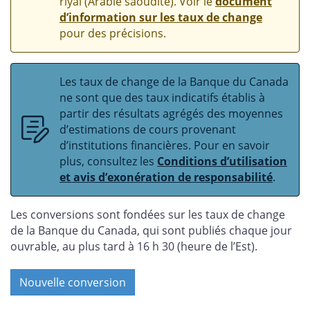
riyal (Arabie saoudite). Voir le
document
d’information sur les taux de change
pour des précisions.
Les taux de change de la Banque du Canada
ne sont que des taux indicatifs établis à
partir des résultats agrégés des moyennes
d’estimations de cours provenant
d’institutions financières. Pour en savoir
plus, consultez les
Conditions d’utilisation
et avis d’exonération de responsabilité
.
Les conversions sont fondées sur les taux de change
de la Banque du Canada, qui sont publiés chaque jour
ouvrable, au plus tard à 16 h 30 (heure de l’Est).
Nouvelle conversion