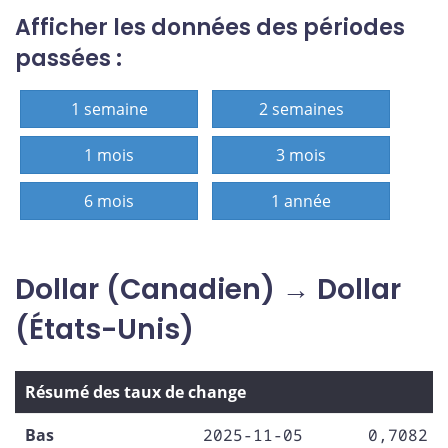
Afficher les données des périodes
passées :
1 semaine
2 semaines
1 mois
3 mois
6 mois
1 année
Dollar (Canadien) → Dollar
(États-Unis)
Résumé des taux de change
Bas
2025-11-05
0,7082