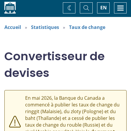
Accueil
Basculer
Togg
EN
Changez
la
navi
recherche
de
thème
Accueil
Statistiques
Taux de change
Convertisseur de
devises
En mai 2026, la Banque du Canada a
commencé à publier les taux de change du
ringgit (Malaisie), du zloty (Pologne) et du
baht (Thaïlande) et a cessé de publier les
taux de change du rouble (Russie) et du