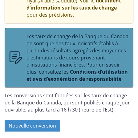
riyal (Arabie saoudite). Voir le
document
d’information sur les taux de change
pour des précisions.
Les taux de change de la Banque du Canada
ne sont que des taux indicatifs établis à
partir des résultats agrégés des moyennes
d’estimations de cours provenant
d’institutions financières. Pour en savoir
plus, consultez les
Conditions d’utilisation
et avis d’exonération de responsabilité
.
Les conversions sont fondées sur les taux de change
de la Banque du Canada, qui sont publiés chaque jour
ouvrable, au plus tard à 16 h 30 (heure de l’Est).
Nouvelle conversion