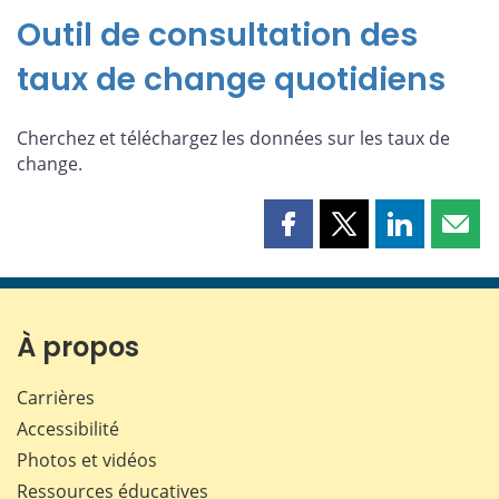
Outil de consultation des
taux de change quotidiens
Cherchez et téléchargez les données sur les taux de
change.
Partager
Partager
Partager
Part
cette
cette
cette
cette
page
page
page
page
sur
sur
sur
par
Facebook
X
LinkedIn
courr
À propos
Carrières
Accessibilité
Photos et vidéos
Ressources éducatives