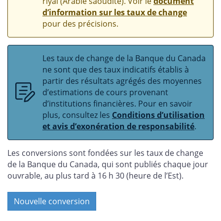
riyal (Arabie saoudite). Voir le
document
d’information sur les taux de change
pour des précisions.
Les taux de change de la Banque du Canada
ne sont que des taux indicatifs établis à
partir des résultats agrégés des moyennes
d’estimations de cours provenant
d’institutions financières. Pour en savoir
plus, consultez les
Conditions d’utilisation
et avis d’exonération de responsabilité
.
Les conversions sont fondées sur les taux de change
de la Banque du Canada, qui sont publiés chaque jour
ouvrable, au plus tard à 16 h 30 (heure de l’Est).
Nouvelle conversion