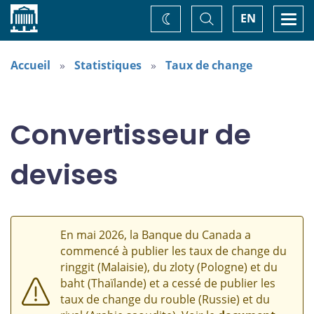
Accueil
Basculer
Togg
EN
Changez
la
navi
recherche
de
thème
Accueil
Statistiques
Taux de change
Convertisseur de
devises
En mai 2026, la Banque du Canada a
commencé à publier les taux de change du
ringgit (Malaisie), du zloty (Pologne) et du
baht (Thaïlande) et a cessé de publier les
taux de change du rouble (Russie) et du