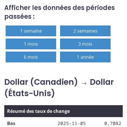
Afficher les données des périodes
passées :
1 semaine
2 semaines
1 mois
3 mois
6 mois
1 année
Dollar (Canadien) → Dollar
(États-Unis)
Résumé des taux de change
Bas
2025-11-05
0,7082