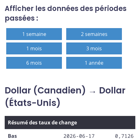
Afficher les données des périodes
passées :
1 semaine
2 semaines
1 mois
3 mois
6 mois
1 année
Dollar (Canadien) → Dollar
(États-Unis)
Résumé des taux de change
Bas
2026-06-17
0,7126