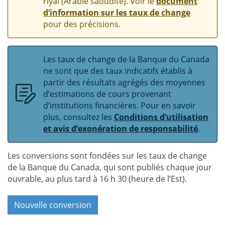
riyal (Arabie saoudite). Voir le
document
d’information sur les taux de change
pour des précisions.
Les taux de change de la Banque du Canada
ne sont que des taux indicatifs établis à
partir des résultats agrégés des moyennes
d’estimations de cours provenant
d’institutions financières. Pour en savoir
plus, consultez les
Conditions d’utilisation
et avis d’exonération de responsabilité
.
Les conversions sont fondées sur les taux de change
de la Banque du Canada, qui sont publiés chaque jour
ouvrable, au plus tard à 16 h 30 (heure de l’Est).
Nouvelle conversion