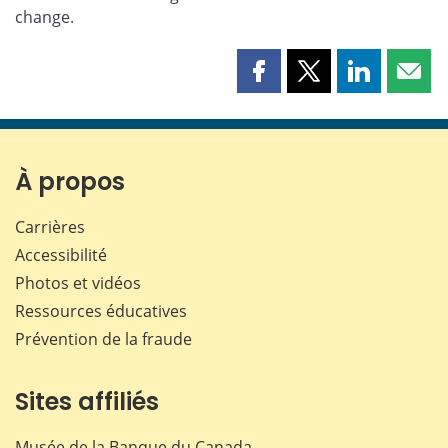
change.
Partager
Partager
Partager
Part
cette
cette
cette
cette
page
page
page
page
sur
sur
sur
par
Facebook
X
LinkedIn
courr
À propos
Carrières
Accessibilité
Photos et vidéos
Ressources éducatives
Prévention de la fraude
Sites affiliés
Musée de la Banque du Canada