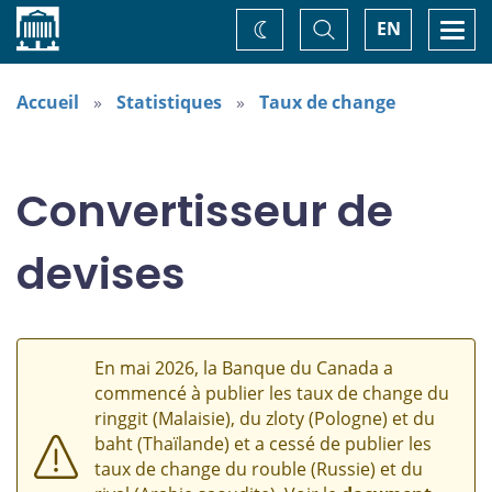
Accueil
Basculer
Togg
EN
Changez
la
navi
recherche
de
thème
Accueil
Statistiques
Taux de change
Convertisseur de
devises
En mai 2026, la Banque du Canada a
commencé à publier les taux de change du
ringgit (Malaisie), du zloty (Pologne) et du
baht (Thaïlande) et a cessé de publier les
taux de change du rouble (Russie) et du