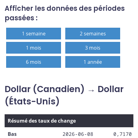
Afficher les données des périodes
passées :
1 semaine
2 semaines
1 mois
3 mois
6 mois
1 année
Dollar (Canadien) → Dollar
(États-Unis)
Résumé des taux de change
Bas
2026-06-08
0,7170