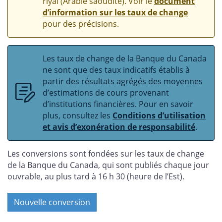
riyal (Arabie saoudite). Voir le
document
d’information sur les taux de change
pour des précisions.
Les taux de change de la Banque du Canada
ne sont que des taux indicatifs établis à
partir des résultats agrégés des moyennes
d’estimations de cours provenant
d’institutions financières. Pour en savoir
plus, consultez les
Conditions d’utilisation
et avis d’exonération de responsabilité
.
Les conversions sont fondées sur les taux de change
de la Banque du Canada, qui sont publiés chaque jour
ouvrable, au plus tard à 16 h 30 (heure de l’Est).
Nouvelle conversion