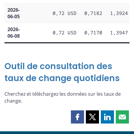
2026-
0,72 USD
0,7182
1,3924
06-05
2026-
0,72 USD
0,7170
1,3947
06-08
Outil de consultation des
taux de change quotidiens
Cherchez et téléchargez les données sur les taux de
change.
Partager
Partager
Partager
Part
cette
cette
cette
cette
page
page
page
page