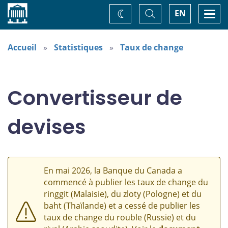
Accueil
Basculer
Togg
EN
Changez
la
navi
recherche
de
thème
Accueil
Statistiques
Taux de change
Convertisseur de
devises
En mai 2026, la Banque du Canada a
commencé à publier les taux de change du
ringgit (Malaisie), du zloty (Pologne) et du
baht (Thaïlande) et a cessé de publier les
taux de change du rouble (Russie) et du