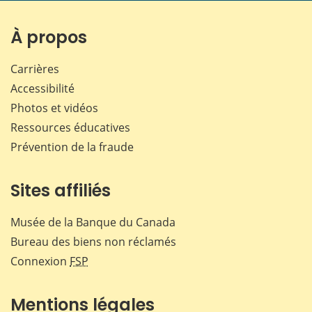
sur
sur
sur
par
Facebook
X
LinkedIn
courr
À propos
Carrières
Accessibilité
Photos et vidéos
Ressources éducatives
Prévention de la fraude
Sites affiliés
Musée de la Banque du Canada
Bureau des biens non réclamés
Connexion
FSP
Mentions légales