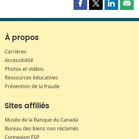
Partager
Partager
Partager
Part
cette
cette
cette
cette
page
page
page
page
sur
sur
sur
par
Facebook
X
LinkedIn
courr
À propos
Carrières
Accessibilité
Photos et vidéos
Ressources éducatives
Prévention de la fraude
Sites affiliés
Musée de la Banque du Canada
Bureau des biens non réclamés
Connexion
FSP