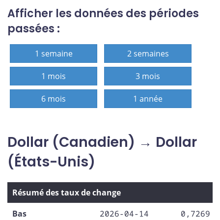
Afficher les données des périodes
passées :
1 semaine
2 semaines
1 mois
3 mois
6 mois
1 année
Dollar (Canadien) → Dollar
(États-Unis)
Résumé des taux de change
Bas
2026-04-14
0,7269