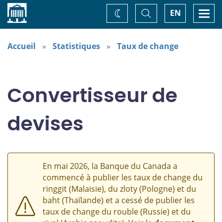
Accueil
Basculer
Togg
EN
Changez
la
navi
recherche
de
thème
Accueil
Statistiques
Taux de change
Convertisseur de
devises
En mai 2026, la Banque du Canada a
commencé à publier les taux de change du
ringgit (Malaisie), du zloty (Pologne) et du
baht (Thaïlande) et a cessé de publier les
taux de change du rouble (Russie) et du