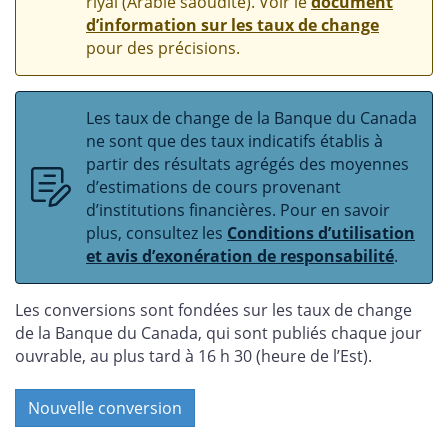
riyal (Arabie saoudite). Voir le
document
d’information sur les taux de change
pour des précisions.
Les taux de change de la Banque du Canada
ne sont que des taux indicatifs établis à
partir des résultats agrégés des moyennes
d’estimations de cours provenant
d’institutions financières. Pour en savoir
plus, consultez les
Conditions d’utilisation
et avis d’exonération de responsabilité
.
Les conversions sont fondées sur les taux de change
de la Banque du Canada, qui sont publiés chaque jour
ouvrable, au plus tard à 16 h 30 (heure de l’Est).
Nouvelle conversion