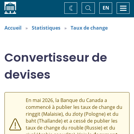
Accueil
Basculer
Togg
EN
Changez
la
navi
recherche
de
thème
Accueil
Statistiques
Taux de change
Convertisseur de
devises
En mai 2026, la Banque du Canada a
commencé à publier les taux de change du
ringgit (Malaisie), du zloty (Pologne) et du
baht (Thaïlande) et a cessé de publier les
taux de change du rouble (Russie) et du