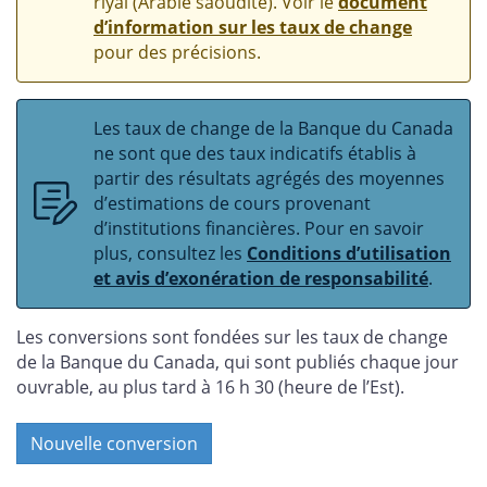
riyal (Arabie saoudite). Voir le
document
d’information sur les taux de change
pour des précisions.
Les taux de change de la Banque du Canada
ne sont que des taux indicatifs établis à
partir des résultats agrégés des moyennes
d’estimations de cours provenant
d’institutions financières. Pour en savoir
plus, consultez les
Conditions d’utilisation
et avis d’exonération de responsabilité
.
Les conversions sont fondées sur les taux de change
de la Banque du Canada, qui sont publiés chaque jour
ouvrable, au plus tard à 16 h 30 (heure de l’Est).
Nouvelle conversion