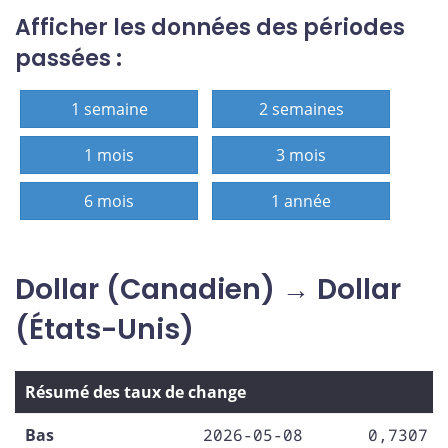
Afficher les données des périodes
passées :
1 semaine
2 semaines
1 mois
3 mois
6 mois
1 année
Dollar (Canadien) → Dollar
(États-Unis)
Résumé des taux de change
Bas
2026-05-08
0,7307