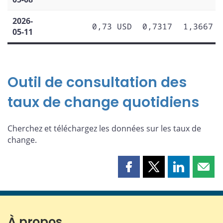
2026-
0,73 USD
0,7317
1,3667
05-11
Outil de consultation des
taux de change quotidiens
Cherchez et téléchargez les données sur les taux de
change.
Partager
Partager
Partager
Part
cette
cette
cette
cette
page
page
page
page
sur
sur
sur
par
Facebook
X
LinkedIn
courr
À propos