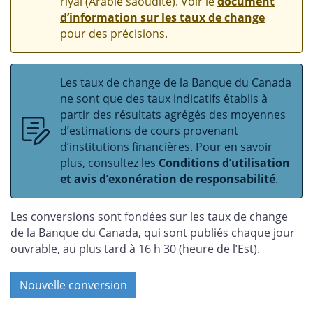
riyal (Arabie saoudite). Voir le
document
d’information sur les taux de change
pour des précisions.
Les taux de change de la Banque du Canada
ne sont que des taux indicatifs établis à
partir des résultats agrégés des moyennes
d’estimations de cours provenant
d’institutions financières. Pour en savoir
plus, consultez les
Conditions d’utilisation
et avis d’exonération de responsabilité
.
Les conversions sont fondées sur les taux de change
de la Banque du Canada, qui sont publiés chaque jour
ouvrable, au plus tard à 16 h 30 (heure de l’Est).
Nouvelle conversion