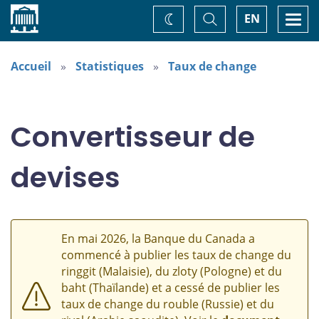
Accueil
Basculer
Togg
EN
Changez
la
navi
recherche
de
thème
Accueil
Statistiques
Taux de change
Convertisseur de
devises
En mai 2026, la Banque du Canada a
commencé à publier les taux de change du
ringgit (Malaisie), du zloty (Pologne) et du
baht (Thaïlande) et a cessé de publier les
taux de change du rouble (Russie) et du