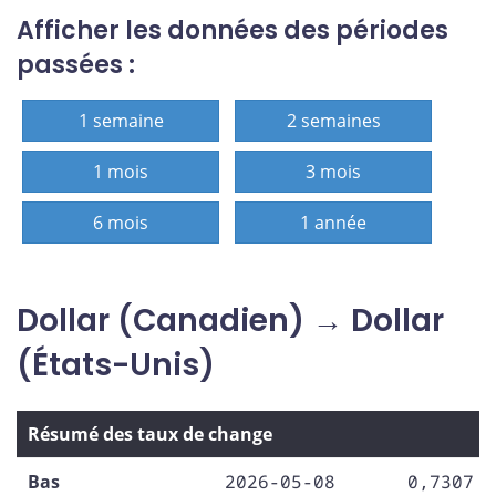
Afficher les données des périodes
passées :
1 semaine
2 semaines
1 mois
3 mois
6 mois
1 année
Dollar (Canadien) → Dollar
(États-Unis)
Résumé des taux de change
Bas
2026-05-08
0,7307