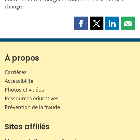
change.
Partager
Partager
Partager
Part
cette
cette
cette
cette
page
page
page
page
sur
sur
sur
par
Facebook
X
LinkedIn
courr
À propos
Carrières
Accessibilité
Photos et vidéos
Ressources éducatives
Prévention de la fraude
Sites affiliés