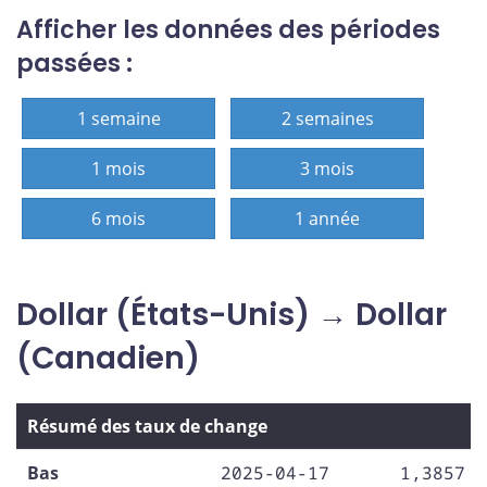
Afficher les données des périodes
passées :
1 semaine
2 semaines
1 mois
3 mois
6 mois
1 année
Dollar (États-Unis) → Dollar
(Canadien)
Résumé des taux de change
Bas
2025-04-17
1,3857