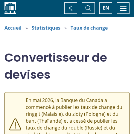
Accueil
Basculer
Togg
EN
Changez
la
navi
recherche
de
thème
Accueil
Statistiques
Taux de change
Convertisseur de
devises
En mai 2026, la Banque du Canada a
commencé à publier les taux de change du
ringgit (Malaisie), du zloty (Pologne) et du
baht (Thaïlande) et a cessé de publier les
taux de change du rouble (Russie) et du