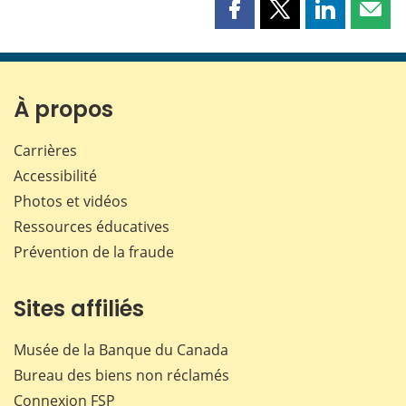
Partager
Partager
Partager
Part
cette
cette
cette
cette
page
page
page
page
sur
sur
sur
par
Facebook
X
LinkedIn
courr
À propos
Carrières
Accessibilité
Photos et vidéos
Ressources éducatives
Prévention de la fraude
Sites affiliés
Musée de la Banque du Canada
Bureau des biens non réclamés
Connexion
FSP