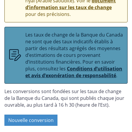
riyal (Arabie saoudite). Voir le
document
d’information sur les taux de change
pour des précisions.
Les taux de change de la Banque du Canada
ne sont que des taux indicatifs établis à
partir des résultats agrégés des moyennes
d’estimations de cours provenant
d’institutions financières. Pour en savoir
plus, consultez les
Conditions d’utilisation
et avis d’exonération de responsabilité
.
Les conversions sont fondées sur les taux de change
de la Banque du Canada, qui sont publiés chaque jour
ouvrable, au plus tard à 16 h 30 (heure de l’Est).
Nouvelle conversion