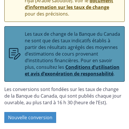
riyal (Arabie saoudite). Voir le
document
d’information sur les taux de change
pour des précisions.
Les taux de change de la Banque du Canada
ne sont que des taux indicatifs établis à
partir des résultats agrégés des moyennes
d’estimations de cours provenant
d’institutions financières. Pour en savoir
plus, consultez les
Conditions d’utilisation
et avis d’exonération de responsabilité
.
Les conversions sont fondées sur les taux de change
de la Banque du Canada, qui sont publiés chaque jour
ouvrable, au plus tard à 16 h 30 (heure de l’Est).
Nouvelle conversion