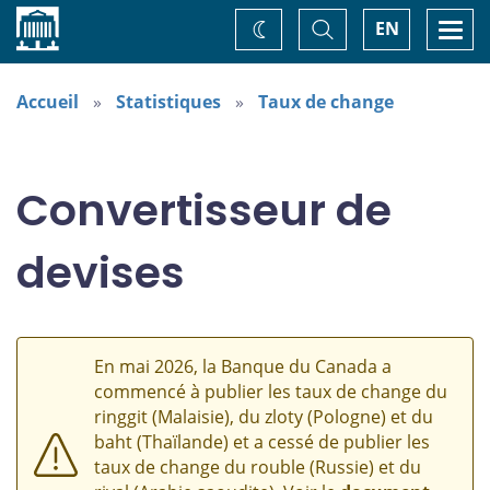
Accueil
Basculer
Togg
EN
Changez
la
navi
recherche
de
thème
Accueil
Statistiques
Taux de change
Convertisseur de
devises
En mai 2026, la Banque du Canada a
commencé à publier les taux de change du
ringgit (Malaisie), du zloty (Pologne) et du
baht (Thaïlande) et a cessé de publier les
taux de change du rouble (Russie) et du