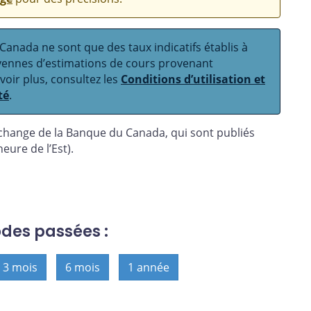
anada ne sont que des taux indicatifs établis à
oyennes d’estimations de cours provenant
avoir plus, consultez les
Conditions d’utilisation et
té
.
 change de la Banque du Canada, qui sont publiés
eure de l’Est).
odes passées :
3 mois
6 mois
1 année