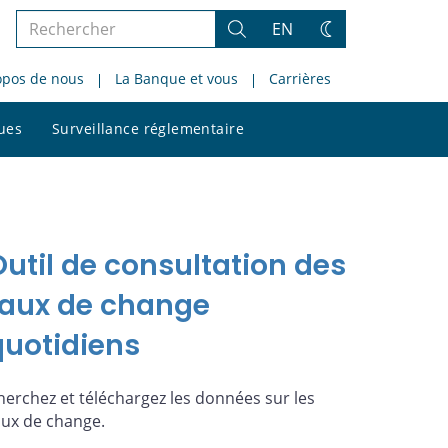
Rechercher
EN
Rechercher
Changez
dans
de
opos de nous
La Banque et vous
Carrières
le
thème
site
Rechercher
ques
Surveillance réglementaire
dans
le
site
Outil de consultation des
taux de change
quotidiens
herchez et téléchargez les données sur les
aux de change.