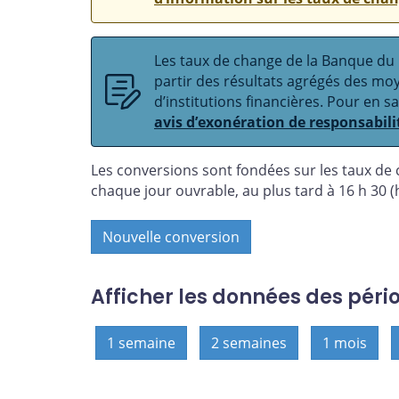
Les taux de change de la Banque du C
partir des résultats agrégés des m
d’institutions financières. Pour en s
avis d’exonération de responsabili
Les conversions sont fondées sur les taux de
chaque jour ouvrable, au plus tard à 16 h 30 (h
Nouvelle conversion
Afficher les données des péri
1 semaine
2 semaines
1 mois