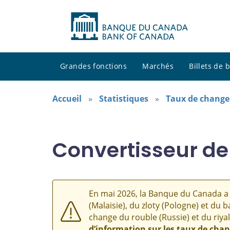
Grandes fonctions
Marchés
Billets de
Accueil
Statistiques
Taux de change
Convertisseur de
En mai 2026, la Banque du Canada a 
(Malaisie), du zloty (Pologne) et du b
change du rouble (Russie) et du riyal
d’information sur les taux de cha