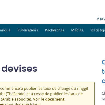
À pr
 banque
Publications
Recherches
Médias
Statisti
 devises
commencé à publier les taux de change du ringgit
C
aht (Thaïlande) et a cessé de publier les taux de
t
 (Arabie saoudite). Voir le
document
nge
pour des précisions.