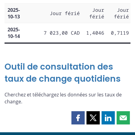
2025-
Jour
Jour
Jour férié
10-13
férié
férié
2025-
7 023,00 CAD
1,4046
0,7119
10-14
Outil de consultation des
taux de change quotidiens
Cherchez et téléchargez les données sur les taux de
change.
Partager
Partager
Partager
Part
cette
cette
cette
cette
page
page
page
page