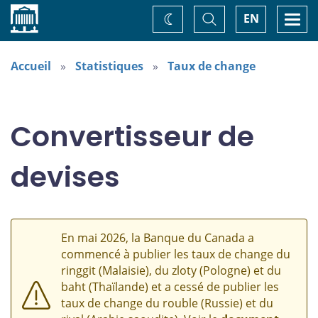
Accueil
Basculer
Togg
EN
Changez
la
navi
recherche
de
thème
Accueil
Statistiques
Taux de change
Convertisseur de
devises
En mai 2026, la Banque du Canada a
commencé à publier les taux de change du
ringgit (Malaisie), du zloty (Pologne) et du
baht (Thaïlande) et a cessé de publier les
taux de change du rouble (Russie) et du