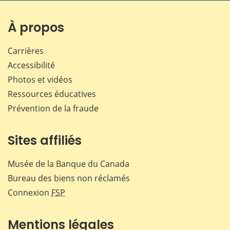
sur
sur
sur
par
Facebook
X
LinkedIn
courr
À propos
Carrières
Accessibilité
Photos et vidéos
Ressources éducatives
Prévention de la fraude
Sites affiliés
Musée de la Banque du Canada
Bureau des biens non réclamés
Connexion
FSP
Mentions légales