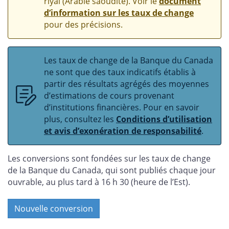
riyal (Arabie saoudite). Voir le
document
d’information sur les taux de change
pour des précisions.
Les taux de change de la Banque du Canada
ne sont que des taux indicatifs établis à
partir des résultats agrégés des moyennes
d’estimations de cours provenant
d’institutions financières. Pour en savoir
plus, consultez les
Conditions d’utilisation
et avis d’exonération de responsabilité
.
Les conversions sont fondées sur les taux de change
de la Banque du Canada, qui sont publiés chaque jour
ouvrable, au plus tard à 16 h 30 (heure de l’Est).
Nouvelle conversion