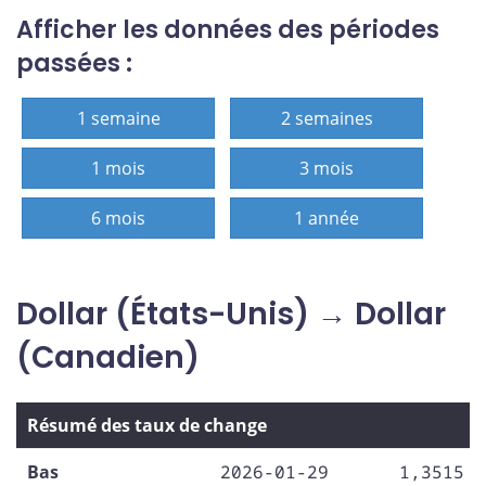
Afficher les données des périodes
passées :
1 semaine
2 semaines
1 mois
3 mois
6 mois
1 année
Dollar (États-Unis) → Dollar
(Canadien)
Résumé des taux de change
Bas
2026-01-29
1,3515