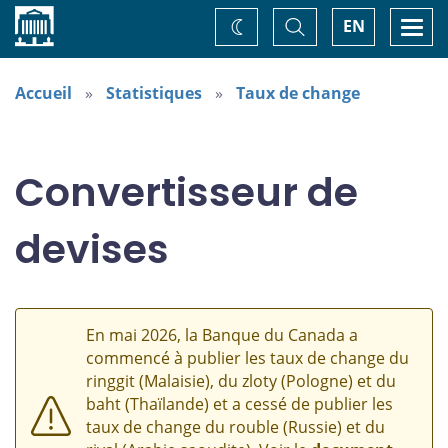
Accueil
Basculer
Togg
EN
Changez
la
navi
recherche
de
thème
Accueil
Statistiques
Taux de change
Convertisseur de
devises
En mai 2026, la Banque du Canada a
commencé à publier les taux de change du
ringgit (Malaisie), du zloty (Pologne) et du
baht (Thaïlande) et a cessé de publier les
taux de change du rouble (Russie) et du