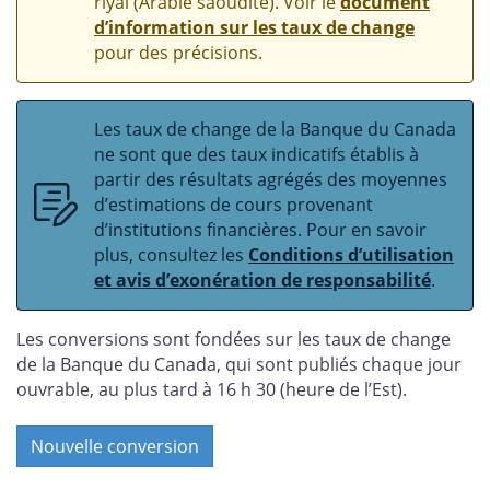
riyal (Arabie saoudite). Voir le
document
d’information sur les taux de change
pour des précisions.
Les taux de change de la Banque du Canada
ne sont que des taux indicatifs établis à
partir des résultats agrégés des moyennes
d’estimations de cours provenant
d’institutions financières. Pour en savoir
plus, consultez les
Conditions d’utilisation
et avis d’exonération de responsabilité
.
Les conversions sont fondées sur les taux de change
de la Banque du Canada, qui sont publiés chaque jour
ouvrable, au plus tard à 16 h 30 (heure de l’Est).
Nouvelle conversion