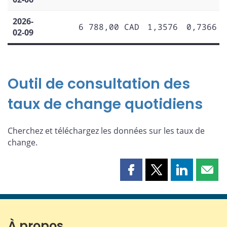
2026-
6 788,00 CAD
1,3576
0,7366
02-09
Outil de consultation des
taux de change quotidiens
Cherchez et téléchargez les données sur les taux de
change.
Partager
Partager
Partager
Part
cette
cette
cette
cette
page
page
page
page
sur
sur
sur
par
Facebook
X
LinkedIn
courr
À propos