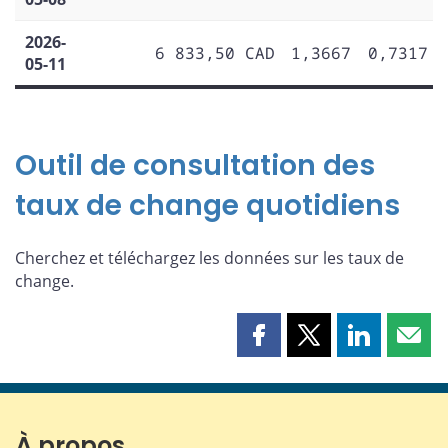
2026-
6 833,50 CAD
1,3667
0,7317
05-11
Outil de consultation des
taux de change quotidiens
Cherchez et téléchargez les données sur les taux de
change.
Partager
Partager
Partager
Part
cette
cette
cette
cette
page
page
page
page
sur
sur
sur
par
Facebook
X
LinkedIn
courr
À propos