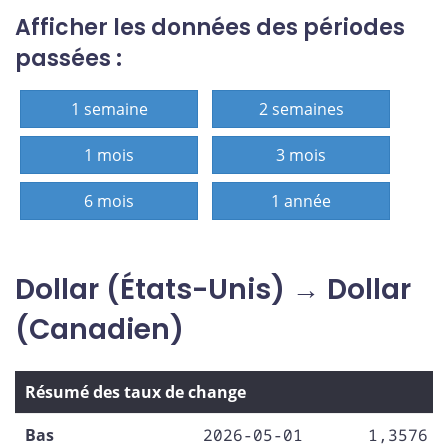
Afficher les données des périodes
passées :
1 semaine
2 semaines
1 mois
3 mois
6 mois
1 année
Dollar (États-Unis) → Dollar
(Canadien)
Résumé des taux de change
Bas
2026-05-01
1,3576