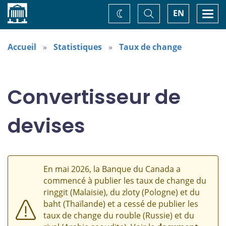
Accueil
Basculer
Togg
EN
Changez
la
navi
recherche
de
thème
Accueil
Statistiques
Taux de change
Convertisseur de
devises
En mai 2026, la Banque du Canada a
commencé à publier les taux de change du
ringgit (Malaisie), du zloty (Pologne) et du
baht (Thaïlande) et a cessé de publier les
taux de change du rouble (Russie) et du