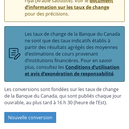
riyal (Arabie saoudite). Voir le
document
d’information sur les taux de change
pour des précisions.
Les taux de change de la Banque du Canada
ne sont que des taux indicatifs établis à
partir des résultats agrégés des moyennes
d’estimations de cours provenant
d’institutions financières. Pour en savoir
plus, consultez les
Conditions d’utilisation
et avis d’exonération de responsabilité
.
Les conversions sont fondées sur les taux de change
de la Banque du Canada, qui sont publiés chaque jour
ouvrable, au plus tard à 16 h 30 (heure de l’Est).
Nouvelle conversion