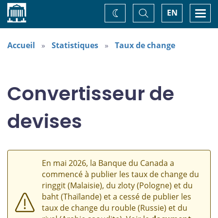
Accueil
Basculer
Togg
EN
Changez
la
navi
recherche
de
thème
Accueil
Statistiques
Taux de change
Convertisseur de
devises
En mai 2026, la Banque du Canada a
commencé à publier les taux de change du
ringgit (Malaisie), du zloty (Pologne) et du
baht (Thaïlande) et a cessé de publier les
taux de change du rouble (Russie) et du