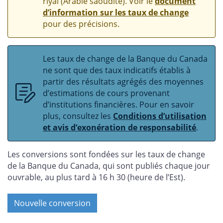
riyal (Arabie saoudite). Voir le
document
d’information sur les taux de change
pour des précisions.
Les taux de change de la Banque du Canada
ne sont que des taux indicatifs établis à
partir des résultats agrégés des moyennes
d’estimations de cours provenant
d’institutions financières. Pour en savoir
plus, consultez les
Conditions d’utilisation
et avis d’exonération de responsabilité
.
Les conversions sont fondées sur les taux de change
de la Banque du Canada, qui sont publiés chaque jour
ouvrable, au plus tard à 16 h 30 (heure de l’Est).
Nouvelle conversion