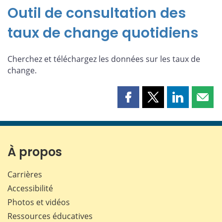
Outil de consultation des
taux de change quotidiens
Cherchez et téléchargez les données sur les taux de
change.
Partager
Partager
Partager
Part
cette
cette
cette
cette
page
page
page
page
sur
sur
sur
par
Facebook
X
LinkedIn
courr
À propos
Carrières
Accessibilité
Photos et vidéos
Ressources éducatives