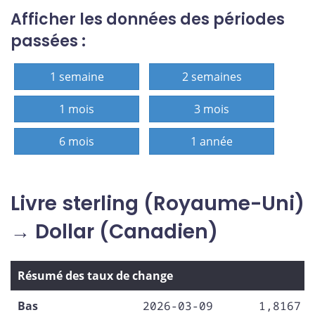
Afficher les données des périodes
passées :
1 semaine
2 semaines
1 mois
3 mois
6 mois
1 année
Livre sterling (Royaume-Uni)
→ Dollar (Canadien)
Résumé des taux de change
Bas
2026-03-09
1,8167