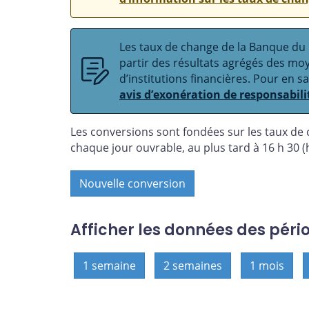
Les taux de change de la Banque du C
partir des résultats agrégés des m
d’institutions financières. Pour en s
avis d’exonération de responsabili
Les conversions sont fondées sur les taux de
chaque jour ouvrable, au plus tard à 16 h 30 (h
Nouvelle conversion
Afficher les données des péri
1 semaine
2 semaines
1 mois