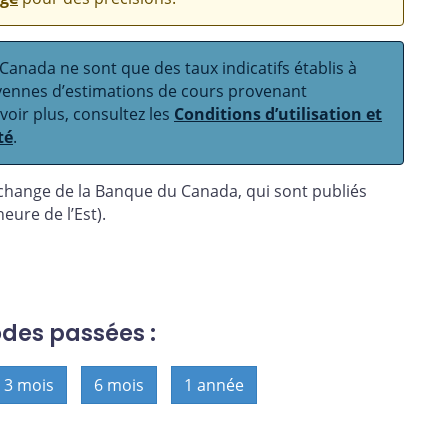
anada ne sont que des taux indicatifs établis à
oyennes d’estimations de cours provenant
avoir plus, consultez les
Conditions d’utilisation et
té
.
 change de la Banque du Canada, qui sont publiés
eure de l’Est).
odes passées :
3 mois
6 mois
1 année