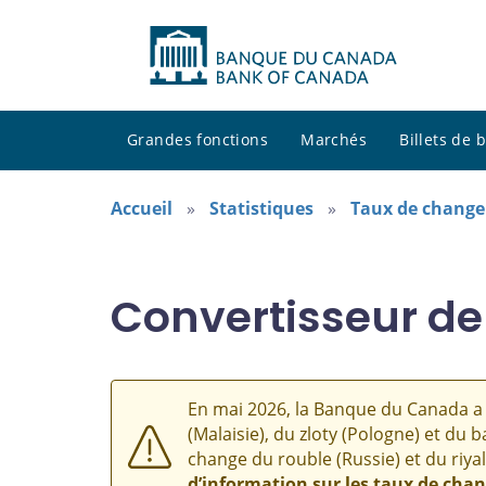
Grandes fonctions
Marchés
Billets de
Accueil
Statistiques
Taux de change
Convertisseur de
En mai 2026, la Banque du Canada a 
(Malaisie), du zloty (Pologne) et du b
change du rouble (Russie) et du riyal
d’information sur les taux de cha