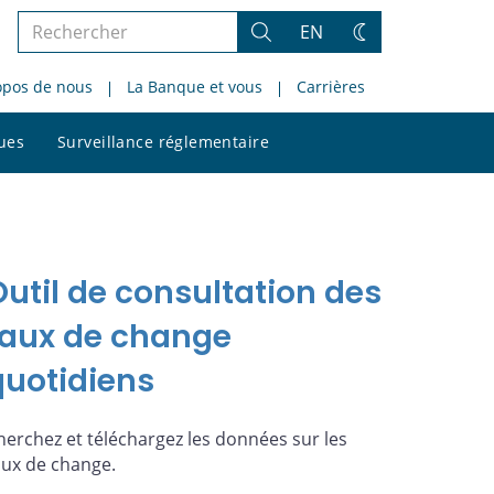
Rechercher
EN
Rechercher
Changez
dans
de
opos de nous
La Banque et vous
Carrières
le
thème
site
Rechercher
ques
Surveillance réglementaire
dans
le
site
Outil de consultation des
taux de change
quotidiens
herchez et téléchargez les données sur les
aux de change.