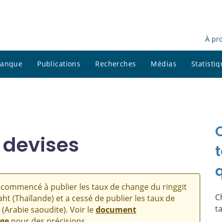
À pr
 banque
Publications
Recherches
Médias
Statisti
 devises
commencé à publier les taux de change du ringgit
C
aht (Thaïlande) et a cessé de publier les taux de
t
 (Arabie saoudite). Voir le
document
nge
pour des précisions.