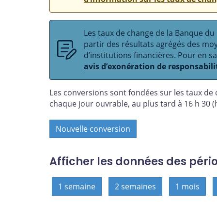
Les taux de change de la Banque du C
partir des résultats agrégés des m
d’institutions financières. Pour en s
avis d’exonération de responsabili
Les conversions sont fondées sur les taux de
chaque jour ouvrable, au plus tard à 16 h 30 (h
Nouvelle conversion
Afficher les données des péri
1 semaine
2 semaines
1 mois