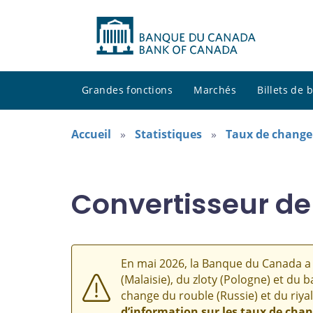
Grandes fonctions
Marchés
Billets de
Accueil
Statistiques
Taux de change
Convertisseur de
En mai 2026, la Banque du Canada a 
(Malaisie), du zloty (Pologne) et du b
change du rouble (Russie) et du riyal
d’information sur les taux de cha