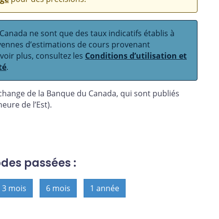
anada ne sont que des taux indicatifs établis à
oyennes d’estimations de cours provenant
avoir plus, consultez les
Conditions d’utilisation et
té
.
 change de la Banque du Canada, qui sont publiés
eure de l’Est).
odes passées :
3 mois
6 mois
1 année