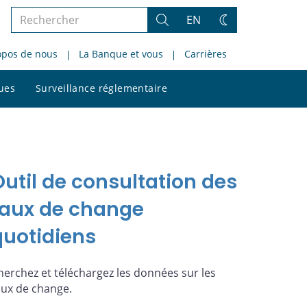
Rechercher
EN
Rechercher
Changez
dans
de
opos de nous
La Banque et vous
Carrières
le
thème
site
Rechercher
ques
Surveillance réglementaire
dans
le
site
Outil de consultation des
taux de change
quotidiens
herchez et téléchargez les données sur les
aux de change.