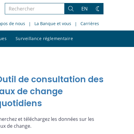
Rechercher
EN
Rechercher
Changez
dans
de
opos de nous
La Banque et vous
Carrières
le
thème
site
Rechercher
ques
Surveillance réglementaire
dans
le
site
Outil de consultation des
taux de change
quotidiens
herchez et téléchargez les données sur les
aux de change.