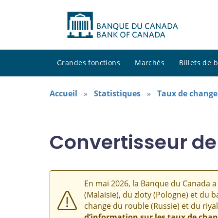
Grandes fonctions
Marchés
Billets de
Accueil
Statistiques
Taux de change
Convertisseur de
En mai 2026, la Banque du Canada a 
(Malaisie), du zloty (Pologne) et du b
change du rouble (Russie) et du riyal
d’information sur les taux de cha