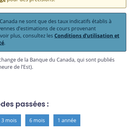
anada ne sont que des taux indicatifs établis à
oyennes d’estimations de cours provenant
avoir plus, consultez les
Conditions d’utilisation et
té
.
 change de la Banque du Canada, qui sont publiés
eure de l’Est).
odes passées :
3 mois
6 mois
1 année