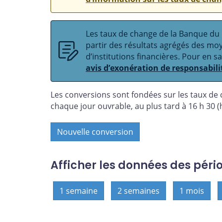
Les taux de change de la Banque du C
partir des résultats agrégés des m
d’institutions financières. Pour en s
avis d’exonération de responsabili
Les conversions sont fondées sur les taux de
chaque jour ouvrable, au plus tard à 16 h 30 (h
Nouvelle conversion
Afficher les données des péri
1 semaine
2 semaines
1 mois