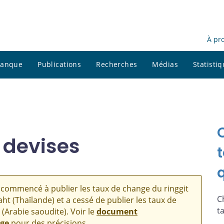
À pr
 banque
Publications
Recherches
Médias
Statisti
 devises
commencé à publier les taux de change du ringgit
C
aht (Thaïlande) et a cessé de publier les taux de
t
 (Arabie saoudite). Voir le
document
nge
pour des précisions.