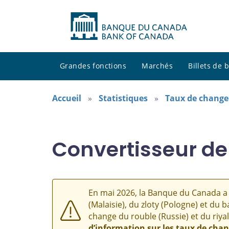
Grandes fonctions
Marchés
Billets de
Accueil
Statistiques
Taux de change
Convertisseur de
En mai 2026, la Banque du Canada a 
(Malaisie), du zloty (Pologne) et du b
change du rouble (Russie) et du riyal
d’information sur les taux de cha