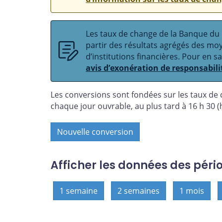
Les taux de change de la Banque du C
partir des résultats agrégés des m
d’institutions financières. Pour en s
avis d’exonération de responsabili
Les conversions sont fondées sur les taux de
chaque jour ouvrable, au plus tard à 16 h 30 (h
Nouvelle conversion
Afficher les données des péri
1 semaine
2 semaines
1 mois