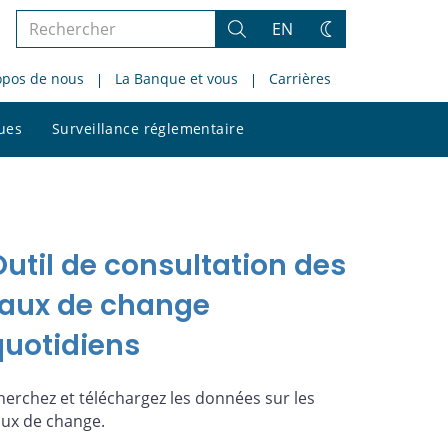
Rechercher
EN
Rechercher
Changez
dans
de
opos de nous
La Banque et vous
Carrières
le
thème
site
Rechercher
ques
Surveillance réglementaire
dans
le
site
Outil de consultation des
taux de change
quotidiens
herchez et téléchargez les données sur les
aux de change.