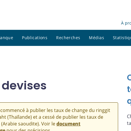
À pr
 banque
Publications
Recherches
Médias
Statisti
 devises
commencé à publier les taux de change du ringgit
C
aht (Thaïlande) et a cessé de publier les taux de
t
 (Arabie saoudite). Voir le
document
nge
pour des précisions.