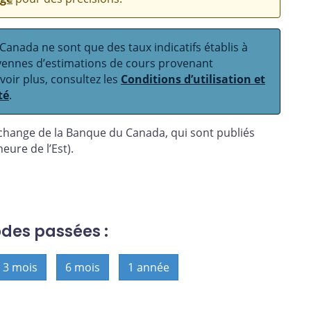
anada ne sont que des taux indicatifs établis à
oyennes d’estimations de cours provenant
avoir plus, consultez les
Conditions d’utilisation et
té
.
 change de la Banque du Canada, qui sont publiés
eure de l’Est).
odes passées :
3 mois
6 mois
1 année