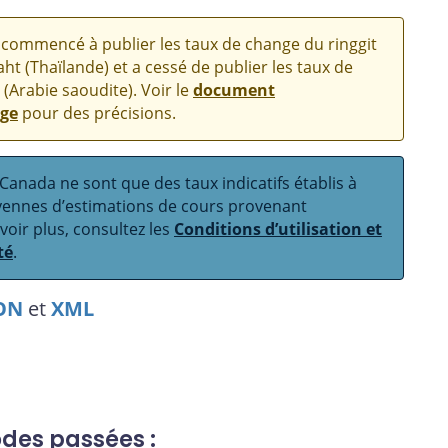
commencé à publier les taux de change du ringgit
aht (Thaïlande) et a cessé de publier les taux de
 (Arabie saoudite). Voir le
document
nge
pour des précisions.
anada ne sont que des taux indicatifs établis à
oyennes d’estimations de cours provenant
avoir plus, consultez les
Conditions d’utilisation et
té
.
ON
et
XML
odes passées :