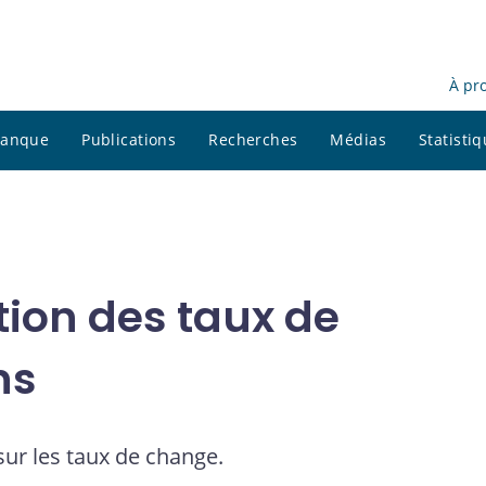
À pr
 banque
Publications
Recherches
Médias
Statisti
tion des taux de
ns
sur les taux de change.