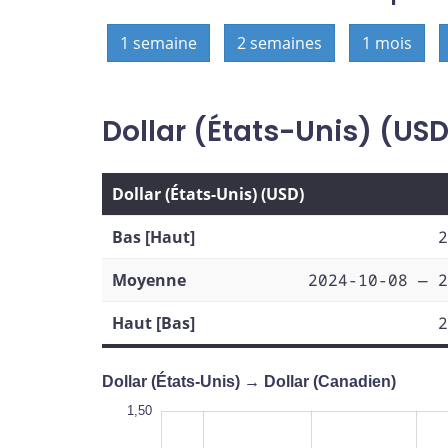
1 semaine
2 semaines
1 mois
Dollar (États-Unis) (US
Dollar (États-Unis) (USD)
Bas [Haut]
2
Moyenne
2024-10-08 — 2
Haut [Bas]
2
Dollar (États-Unis) → Dollar (Canadien)
1,50
1,50
1,48
1,55
1,25
1,32
1,50