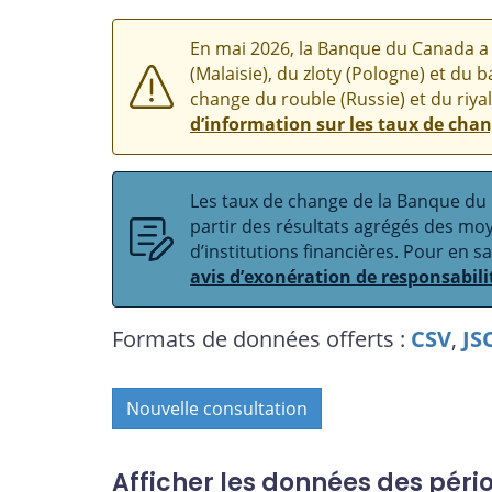
En mai 2026, la Banque du Canada a 
(Malaisie), du zloty (Pologne) et du b
change du rouble (Russie) et du riyal
d’information sur les taux de cha
Les taux de change de la Banque du C
partir des résultats agrégés des m
d’institutions financières. Pour en s
avis d’exonération de responsabili
Formats de données offerts :
CSV
,
JS
Nouvelle consultation
Afficher les données des péri