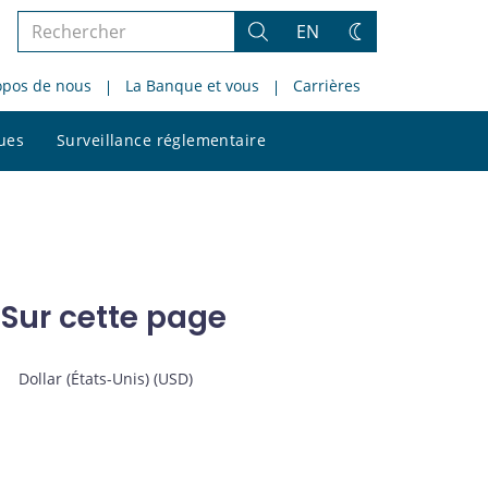
Rechercher
EN
Rechercher
Changez
dans
de
opos de nous
La Banque et vous
Carrières
le
thème
site
Rechercher
ques
Surveillance réglementaire
dans
le
site
Sur cette page
Dollar (États-Unis) (USD)