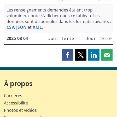
Les renseignements demandés étaient trop
volumineux pour s’afficher dans ce tableau. Les
données sont disponibles dans les formats suivants :
CSV
,
JSON
et
XML
.
2025-08-04
Jour férié
Jour férié
Partager
Partager
Partager
Part
cette
cette
cette
cette
page
page
page
page
sur
sur
sur
par
Facebook
X
LinkedIn
courr
À propos
Carrières
Accessibilité
Photos et vidéos