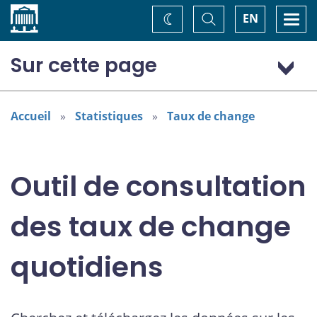
Accueil
Basculer
Togg
EN
Changez
la
navi
recherche
de
thème
Sur cette page
Dollar (États-Unis) (USD)
Accueil
Statistiques
Taux de change
Outil de consultation
des taux de change
quotidiens