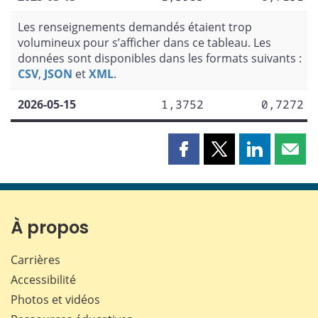
Les renseignements demandés étaient trop
volumineux pour s’afficher dans ce tableau. Les
données sont disponibles dans les formats suivants :
CSV
,
JSON
et
XML
.
2026-05-15
1,3752
0,7272
Partager
Partager
Partager
Part
cette
cette
cette
cette
page
page
page
page
sur
sur
sur
par
Facebook
X
LinkedIn
courr
À propos
Carrières
Accessibilité
Photos et vidéos