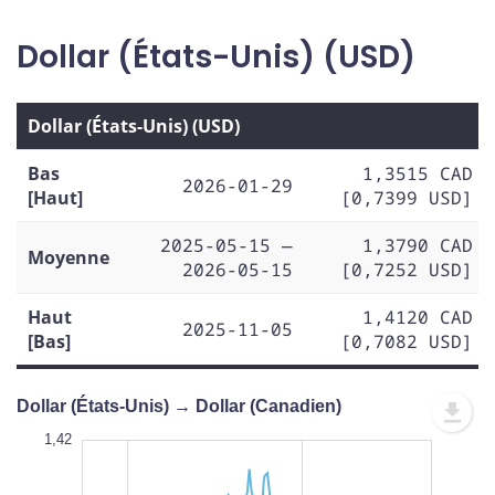
Dollar (États-Unis) (USD)
Dollar (États-Unis) (USD)
Bas
1,3515 CAD
2026-01-29
[Haut]
[0,7399 USD]
2025-05-15 —
1,3790 CAD
Moyenne
2026-05-15
[0,7252 USD]
Haut
1,4120 CAD
2025-11-05
[Bas]
[0,7082 USD]
Dollar (États-Unis) → Dollar (Canadien)
1,43
1,43
1,42
1,41
1,44
1,34
1,42