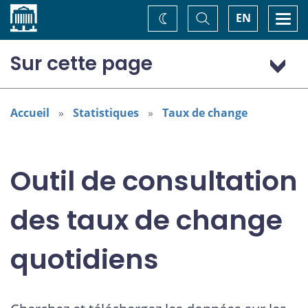
Accueil
Basculer
Togg
EN
Changez
la
navi
recherche
de
thème
Sur cette page
Dollar (États-Unis) (USD)
Accueil
Statistiques
Taux de change
Outil de consultation
des taux de change
quotidiens