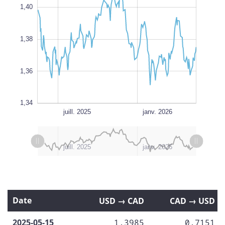
1,40
1,35
1,38
L
1,36
1,34
juill. 2026
juill. 2026
oct. 2025
avr. 2025
L
juill. 2025
janv. 2026
L
juill. 2026
janv. 2025
l
avr. 2025
oct. 2025
juill. 2025
janv. 2026
Date
USD → CAD
CAD → USD
2025-05-15
1,3985
0,7151