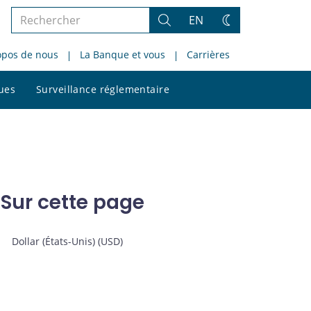
Rechercher
EN
Rechercher
Changez
dans
de
opos de nous
La Banque et vous
Carrières
le
thème
site
Rechercher
ques
Surveillance réglementaire
dans
le
site
Sur cette page
Dollar (États-Unis) (USD)