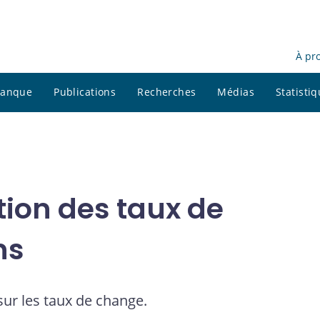
À pr
 banque
Publications
Recherches
Médias
Statisti
tion des taux de
ns
sur les taux de change.