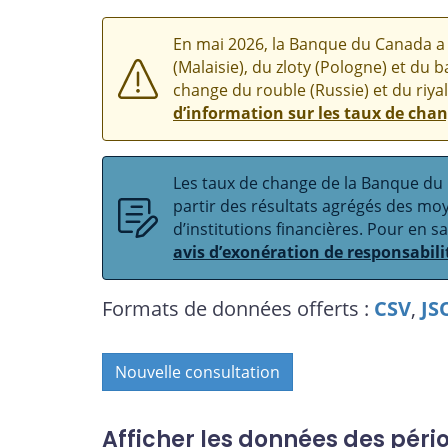
En mai 2026, la Banque du Canada a 
(Malaisie), du zloty (Pologne) et du b
change du rouble (Russie) et du riyal
d’information sur les taux de cha
Les taux de change de la Banque du C
partir des résultats agrégés des m
d’institutions financières. Pour en s
avis d’exonération de responsabili
Formats de données offerts :
CSV
,
JS
Nouvelle consultation
Afficher les données des péri