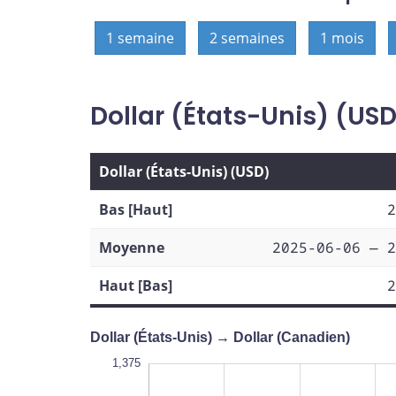
1 semaine
2 semaines
1 mois
Dollar (États-Unis) (US
Dollar (États-Unis) (USD)
Bas [Haut]
2
Moyenne
2025-06-06 — 2
Haut [Bas]
2
Dollar (États-Unis) → Dollar (Canadien)
1,345
1,380
1,350
1,375