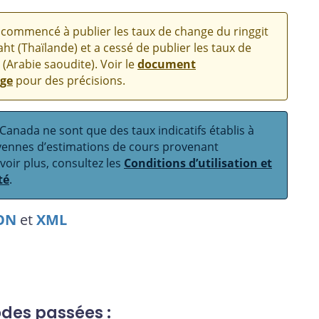
commencé à publier les taux de change du ringgit
aht (Thaïlande) et a cessé de publier les taux de
 (Arabie saoudite). Voir le
document
nge
pour des précisions.
anada ne sont que des taux indicatifs établis à
oyennes d’estimations de cours provenant
avoir plus, consultez les
Conditions d’utilisation et
té
.
ON
et
XML
odes passées :