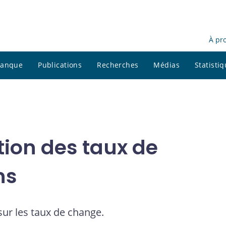
À pr
 banque
Publications
Recherches
Médias
Statisti
tion des taux de
ns
sur les taux de change.