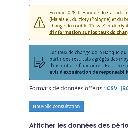
En mai 2026, la Banque du Canada a 
(Malaisie), du zloty (Pologne) et du b
change du rouble (Russie) et du riyal
d’information sur les taux de cha
Les taux de change de la Banque du C
partir des résultats agrégés des m
d’institutions financières. Pour en s
avis d’exonération de responsabili
Formats de données offerts :
CSV
,
JS
Nouvelle consultation
Afficher les données des péri