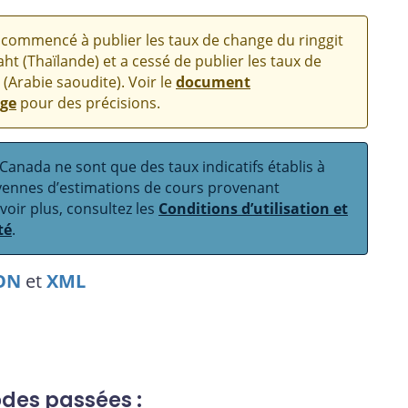
commencé à publier les taux de change du ringgit
aht (Thaïlande) et a cessé de publier les taux de
 (Arabie saoudite). Voir le
document
nge
pour des précisions.
anada ne sont que des taux indicatifs établis à
oyennes d’estimations de cours provenant
avoir plus, consultez les
Conditions d’utilisation et
té
.
ON
et
XML
odes passées :