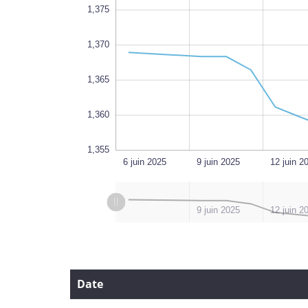
1,375
1,370
1,355
1,365
1,360
1,355
26 juin 2025
24 juin 2025
6 juin 2025
L
9 juin 2025
12 juin 2
L
l
6 juin 2025
24 juin 2025
27 juin 2025
9 juin 2025
12 juin 2
Date