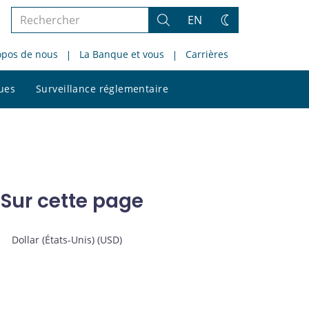
Rechercher
EN
Rechercher
Changez
dans
de
opos de nous
La Banque et vous
Carrières
le
thème
site
Rechercher
ques
Surveillance réglementaire
dans
le
site
Sur cette page
Dollar (États-Unis) (USD)