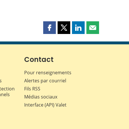
Partager
Partager
Partager
Partager
cette
cette
cette
cette
page
page
page
page
sur
sur
sur
par
Facebook
X
LinkedIn
courriel
Contact
Pour renseignements
s
Alertes par courriel
tection
Fils RSS
nnels
Médias sociaux
Interface (API) Valet