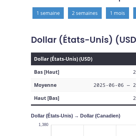
1 semaine
2 semaines
1 mois
Dollar (États-Unis) (US
Dollar (États-Unis) (USD)
Bas [Haut]
2
Moyenne
2025-06-06 — 2
Haut [Bas]
2
Dollar (États-Unis) → Dollar (Canadien)
1,350
1,345
1,380