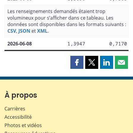
Les renseignements demandés étaient trop
volumineux pour s’afficher dans ce tableau. Les
données sont disponibles dans les formats suivants :
CSV
,
JSON
et
XML
.
2026-06-08
1,3947
0,7170
Partager
Partager
Partager
Part
cette
cette
cette
cette
page
page
page
page
sur
sur
sur
par
Facebook
X
LinkedIn
courr
À propos
Carrières
Accessibilité
Photos et vidéos