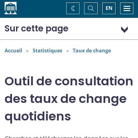
Accueil
Basculer
Togg
EN
Changez
la
navi
recherche
de
thème
Sur cette page
Dollar (États-Unis) (USD)
Accueil
Statistiques
Taux de change
Outil de consultation
des taux de change
quotidiens