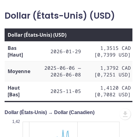
Dollar (États-Unis) (USD)
Dollar (États-Unis) (USD)
Bas
1,3515 CAD
2026-01-29
[Haut]
[0,7399 USD]
2025-06-06 —
1,3792 CAD
Moyenne
2026-06-08
[0,7251 USD]
Haut
1,4120 CAD
2025-11-05
[Bas]
[0,7082 USD]
Dollar (États-Unis) → Dollar (Canadien)
1,43
1,43
1,42
1,41
1,44
1,34
1,42