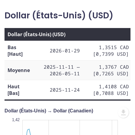
Dollar (États-Unis) (USD)
Dollar (États-Unis) (USD)
Bas
1,3515 CAD
2026-01-29
[Haut]
[0,7399 USD]
2025-11-11 —
1,3767 CAD
Moyenne
2026-05-11
[0,7265 USD]
Haut
1,4108 CAD
2025-11-24
[Bas]
[0,7088 USD]
Dollar (États-Unis) → Dollar (Canadien)
1,43
1,43
1,42
1,41
1,44
1,34
1,42