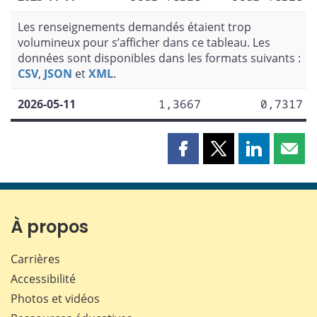
Les renseignements demandés étaient trop
volumineux pour s’afficher dans ce tableau. Les
données sont disponibles dans les formats suivants :
CSV
,
JSON
et
XML
.
2026-05-11
1,3667
0,7317
Partager
Partager
Partager
Part
cette
cette
cette
cette
page
page
page
page
sur
sur
sur
par
Facebook
X
LinkedIn
courr
À propos
Carrières
Accessibilité
Photos et vidéos