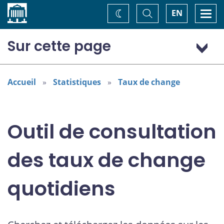
Accueil
Basculer
Togg
EN
Changez
la
navi
recherche
de
thème
Sur cette page
Dollar (États-Unis) (USD)
Accueil
Statistiques
Taux de change
Outil de consultation
des taux de change
quotidiens