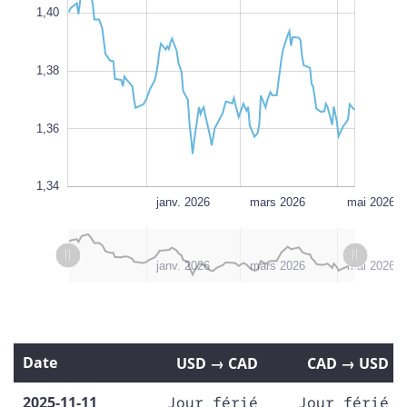
1,40
1,35
1,38
L
100%
1,36
1,34
juill. 2026
nov. 2025
L
janv. 2026
mars 2026
mai 2026
L
juill. 2026
l
nov. 2025
janv. 2026
mars 2026
mai 2026
Date
USD → CAD
CAD → USD
2025-11-11
Jour férié
Jour férié