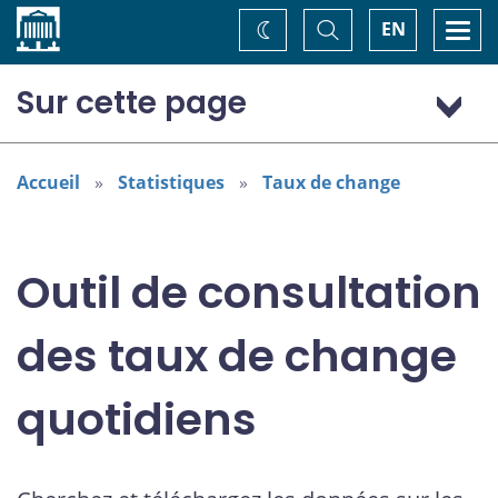
Accueil
Basculer
Togg
EN
Changez
la
navi
recherche
de
thème
Sur cette page
Dollar (États-Unis) (USD)
Accueil
Statistiques
Taux de change
Outil de consultation
des taux de change
quotidiens