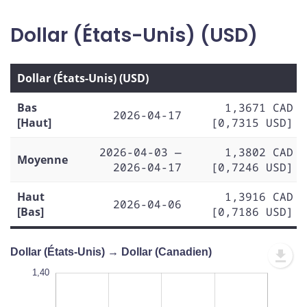
Dollar (États-Unis) (USD)
Dollar (États-Unis) (USD)
Bas
1,3671 CAD
2026-04-17
[Haut]
[0,7315 USD]
2026-04-03 —
1,3802 CAD
Moyenne
2026-04-17
[0,7246 USD]
Haut
1,3916 CAD
2026-04-06
[Bas]
[0,7186 USD]
Dollar (États-Unis) → Dollar (Canadien)
,400
,395
,360
1,40
1,41
1,40