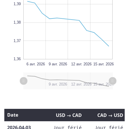
1,39
1,365
1,38
L
1,37
1,36
18 avr. 2026
21 avr. 2026
6 avr. 2026
L
9 avr. 2026
12 avr. 2026
15 avr. 2026
L
l
6 avr. 2026
16 avr. 2026
14 avr. 2026
21 avr. 2026
18 avr. 2026
9 avr. 2026
12 avr. 2026
15 avr. 2026
Date
USD → CAD
CAD → USD
2026-04-03
Jour férié
Jour férié