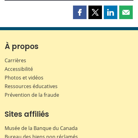
Partager
Partager
Partager
Part
cette
cette
cette
cette
page
page
page
page
sur
sur
sur
par
Facebook
X
LinkedIn
courr
À propos
Carrières
Accessibilité
Photos et vidéos
Ressources éducatives
Prévention de la fraude
Sites affiliés
Musée de la Banque du Canada
Bureau des biens non réclamés